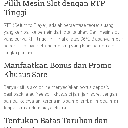
Pilih Mesin Slot dengan RTP
Tinggi
RTP (Return to Player) adalah persentase teoretis uang
yang kembali ke pemain dari total taruhan. Cari mesin slot
yang punya RTP tinggi, minimal di atas 96%. Biasanya, mesin
seperti ini punya peluang menang yang lebih baik dalam
jangka panjang.
Manfaatkan Bonus dan Promo
Khusus Sore
Banyak situs slot online menyediakan bonus deposit,
cashback, atau free spin khusus di jam-jam sore. Jangan
sampai kelewatan, karena ini bisa menambah modal main
tanpa harus keluar biaya ekstra.
Tentukan Batas Taruhan dan