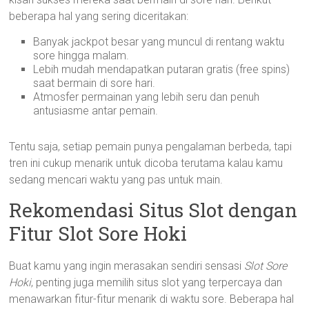
beberapa hal yang sering diceritakan:
Banyak jackpot besar yang muncul di rentang waktu
sore hingga malam.
Lebih mudah mendapatkan putaran gratis (free spins)
saat bermain di sore hari.
Atmosfer permainan yang lebih seru dan penuh
antusiasme antar pemain.
Tentu saja, setiap pemain punya pengalaman berbeda, tapi
tren ini cukup menarik untuk dicoba terutama kalau kamu
sedang mencari waktu yang pas untuk main.
Rekomendasi Situs Slot dengan
Fitur Slot Sore Hoki
Buat kamu yang ingin merasakan sendiri sensasi
Slot Sore
Hoki
, penting juga memilih situs slot yang terpercaya dan
menawarkan fitur-fitur menarik di waktu sore. Beberapa hal