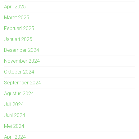
April 2025
Maret 2025
Februari 2025
Januari 2025
Desember 2024
November 2024
Oktober 2024
September 2024
Agustus 2024
Juli 2024
Juni 2024
Mei 2024
April 2024