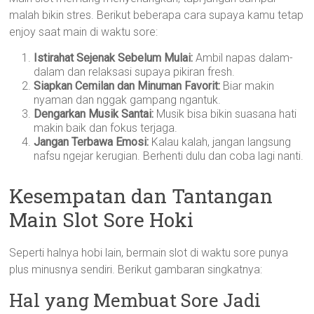
malah bikin stres. Berikut beberapa cara supaya kamu tetap
enjoy saat main di waktu sore:
Istirahat Sejenak Sebelum Mulai:
Ambil napas dalam-
dalam dan relaksasi supaya pikiran fresh.
Siapkan Cemilan dan Minuman Favorit:
Biar makin
nyaman dan nggak gampang ngantuk.
Dengarkan Musik Santai:
Musik bisa bikin suasana hati
makin baik dan fokus terjaga.
Jangan Terbawa Emosi:
Kalau kalah, jangan langsung
nafsu ngejar kerugian. Berhenti dulu dan coba lagi nanti.
Kesempatan dan Tantangan
Main Slot Sore Hoki
Seperti halnya hobi lain, bermain slot di waktu sore punya
plus minusnya sendiri. Berikut gambaran singkatnya:
Hal yang Membuat Sore Jadi