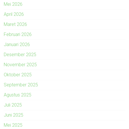
Mei 2026
April 2026
Maret 2026
Februari 2026
Januari 2026
Desember 2025
November 2025
Oktober 2025
September 2025
Agustus 2025
Juli 2025
Juni 2025
Mei 2025