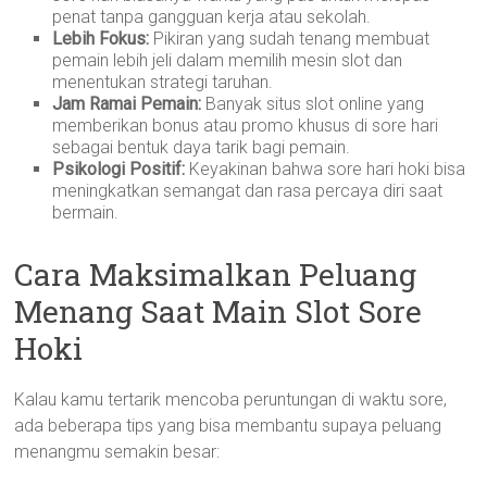
penat tanpa gangguan kerja atau sekolah.
Lebih Fokus:
Pikiran yang sudah tenang membuat
pemain lebih jeli dalam memilih mesin slot dan
menentukan strategi taruhan.
Jam Ramai Pemain:
Banyak situs slot online yang
memberikan bonus atau promo khusus di sore hari
sebagai bentuk daya tarik bagi pemain.
Psikologi Positif:
Keyakinan bahwa sore hari hoki bisa
meningkatkan semangat dan rasa percaya diri saat
bermain.
Cara Maksimalkan Peluang
Menang Saat Main Slot Sore
Hoki
Kalau kamu tertarik mencoba peruntungan di waktu sore,
ada beberapa tips yang bisa membantu supaya peluang
menangmu semakin besar: