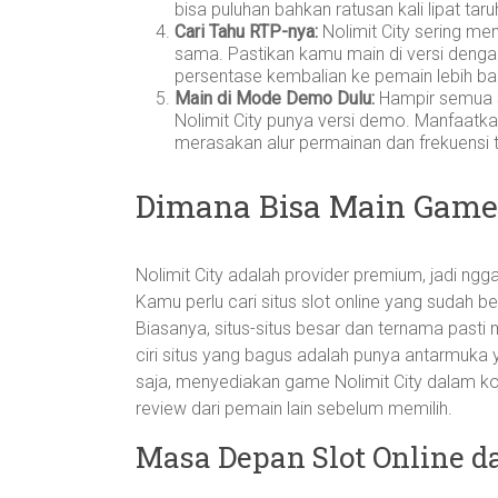
bisa puluhan bahkan ratusan kali lipat tar
Cari Tahu RTP-nya:
Nolimit City sering m
sama. Pastikan kamu main di versi dengan 
persentase kembalian ke pemain lebih ba
Main di Mode Demo Dulu:
Hampir semua s
Nolimit City punya versi demo. Manfaatka
merasakan alur permainan dan frekuensi t
Dimana Bisa Main Game S
Nolimit City adalah provider premium, jadi ng
Kamu perlu cari situs slot online yang sudah be
Biasanya, situs-situs besar dan ternama pasti
ciri situs yang bagus adalah punya antarmuka
saja, menyediakan game Nolimit City dalam kol
review dari pemain lain sebelum memilih.
Masa Depan Slot Online da