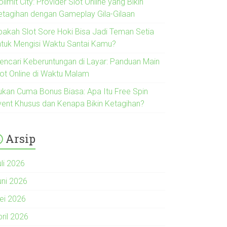
limit City: Provider Slot Online yang Bikin
etagihan dengan Gameplay Gila-Gilaan
pakah Slot Sore Hoki Bisa Jadi Teman Setia
ntuk Mengisi Waktu Santai Kamu?
encari Keberuntungan di Layar: Panduan Main
lot Online di Waktu Malam
ukan Cuma Bonus Biasa: Apa Itu Free Spin
vent Khusus dan Kenapa Bikin Ketagihan?
Arsip
uli 2026
uni 2026
ei 2026
pril 2026