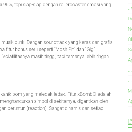
i 96%, tapi siap-siap dengan rollercoaster emosi yang
J
D
N
O
rgi musik punk. Dengan soundtrack yang keras dan grafis
 fitur bonus seru seperti "Mosh Pit" dan "Gig".
S
 Volatilitasnya masih tinggi, tapi temanya lebih ringan
A
J
J
M
nik bom yang meledak-ledak. Fitur xBomb® adalah
menghancurkan simbol di sekitarnya, digantikan oleh
A
n beruntun (reaction). Sangat dinamis dan setiap