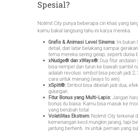
Spesial?
Nolimit City punya beberapa ciri khas yang la
kamu bakal langsung tahu ini karya mereka.
Grafis & Animasi Level Sinema:
Ini bukan 
detail, dari latar belakang sampai gerak
tema mereka sering gelap, seperti dunia b
xNudge® dan xWays®:
Dua fitur andalan
bisa nempel dan turun ke bawah sambil n
adalah revolusi: simbol bisa pecah jadi 2
cara untuk menang (ways to win).
xSplit®:
Simbol bisa dibelah jadi dua, ef
gulungan.
Fitur Bonus yang Multi-Lapis:
Jangan harap
bonus itu biasa. Kamu bisa masuk ke mod
yang berubah total.
Volatilitas Ekstrem:
Nolimit City terkenal d
kemenangan kecil mungkin jarang, tapi begi
jantung berhenti. Ini untuk pemain yang su