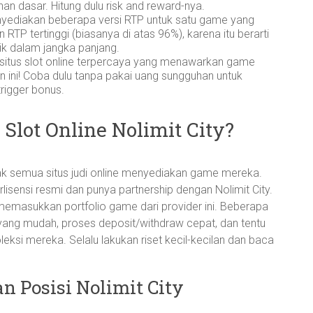
uhan dasar. Hitung dulu risk and reward-nya.
enyediakan beberapa versi RTP untuk satu game yang
RTP tertinggi (biasanya di atas 96%), karena itu berarti
ik dalam jangka panjang.
itus slot online terpercaya yang menawarkan game
n ini! Coba dulu tanpa pakai uang sungguhan untuk
rigger bonus.
lot Online Nolimit City?
gak semua situs judi online menyediakan game mereka.
rlisensi resmi dan punya partnership dengan Nolimit City.
 memasukkan portfolio game dari provider ini. Beberapa
 yang mudah, proses deposit/withdraw cepat, dan tentu
eksi mereka. Selalu lakukan riset kecil-kecilan dan baca
n Posisi Nolimit City