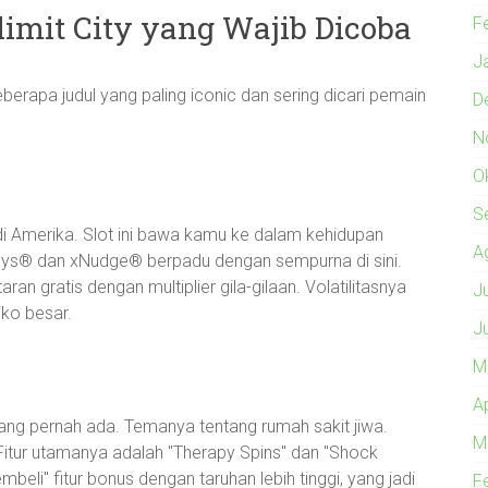
limit City yang Wajib Dicoba
F
J
eberapa judul yang paling iconic dan sering dicari pemain
D
N
O
S
i Amerika. Slot ini bawa kamu ke dalam kehidupan
A
xWays® dan xNudge® berpadu dengan sempurna di sini.
an gratis dengan multiplier gila-gilaan. Volatilitasnya
J
iko besar.
J
M
A
" yang pernah ada. Temanya tentang rumah sakit jiwa.
M
Fitur utamanya adalah "Therapy Spins" dan "Shock
beli" fitur bonus dengan taruhan lebih tinggi, yang jadi
F