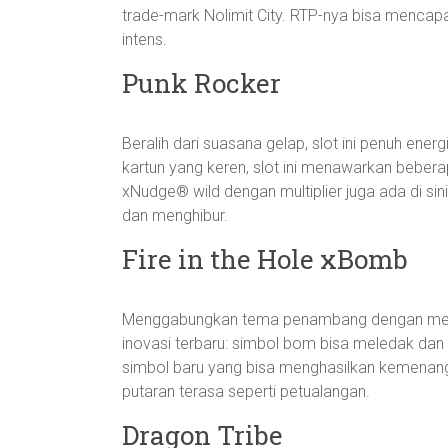
trade-mark Nolimit City. RTP-nya bisa mencapa
intens.
Punk Rocker
Beralih dari suasana gelap, slot ini penuh ene
kartun yang keren, slot ini menawarkan beberapa
xNudge® wild dengan multiplier juga ada di sini.
dan menghibur.
Fire in the Hole xBomb
Menggabungkan tema penambang dengan meka
inovasi terbaru: simbol bom bisa meledak dan 
simbol baru yang bisa menghasilkan kemenanga
putaran terasa seperti petualangan.
Dragon Tribe