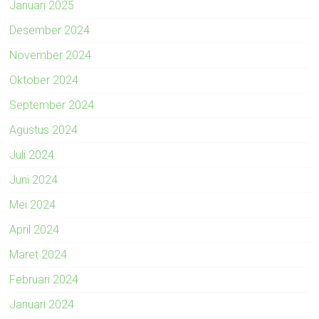
Januari 2025
Desember 2024
November 2024
Oktober 2024
September 2024
Agustus 2024
Juli 2024
Juni 2024
Mei 2024
April 2024
Maret 2024
Februari 2024
Januari 2024