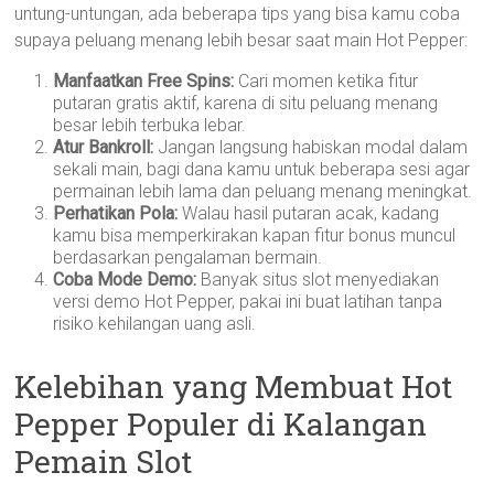
untung-untungan, ada beberapa tips yang bisa kamu coba
supaya peluang menang lebih besar saat main Hot Pepper:
Manfaatkan Free Spins:
Cari momen ketika fitur
putaran gratis aktif, karena di situ peluang menang
besar lebih terbuka lebar.
Atur Bankroll:
Jangan langsung habiskan modal dalam
sekali main, bagi dana kamu untuk beberapa sesi agar
permainan lebih lama dan peluang menang meningkat.
Perhatikan Pola:
Walau hasil putaran acak, kadang
kamu bisa memperkirakan kapan fitur bonus muncul
berdasarkan pengalaman bermain.
Coba Mode Demo:
Banyak situs slot menyediakan
versi demo Hot Pepper, pakai ini buat latihan tanpa
risiko kehilangan uang asli.
Kelebihan yang Membuat Hot
Pepper Populer di Kalangan
Pemain Slot