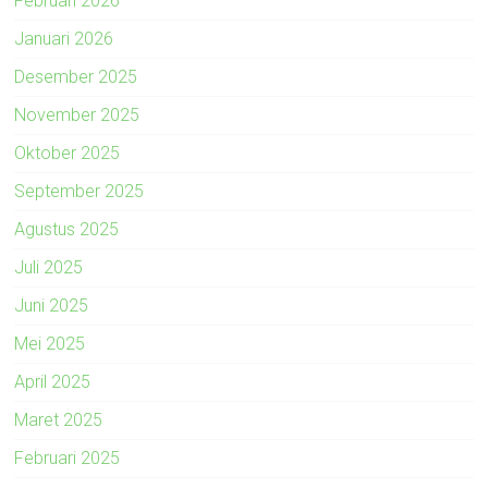
Februari 2026
Januari 2026
Desember 2025
November 2025
Oktober 2025
September 2025
Agustus 2025
Juli 2025
Juni 2025
Mei 2025
April 2025
Maret 2025
Februari 2025