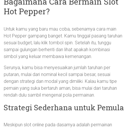
Bagaimana Cara Bermain Slot
Hot Pepper?
Untuk kamu yang baru mau coba, sebenarnya cara main
Hot Pepper gampang banget. Kamu tinggal pasang taruhan
sesuai budget, lalu klik tombol spin. Setelah itu, tunggu
sampai gulungan berhenti dan lihat apakah kombinasi
simbol yang keluar membawa kemenangan.
Serunya, kamu bisa menyesuaikan jumlah taruhan per
putaran, mulai dari nominal kecil sampai besar, sesuai
dengan strategi dan modal yang dimiliki. Kalau kamu tipe
pemain yang suka bertaruh aman, bisa mulai dari taruhan
rendah dulu sambil mengenal pola permainan.
Strategi Sederhana untuk Pemula
Meskipun slot online pada dasarnya adalah permainan