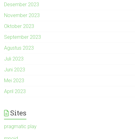
Desember 2023
November 2023
Oktober 2023
September 2023
Agustus 2023
Juli 2023
Juni 2023
Mei 2023
April 2023
Sites
pragmatic play
mpoid