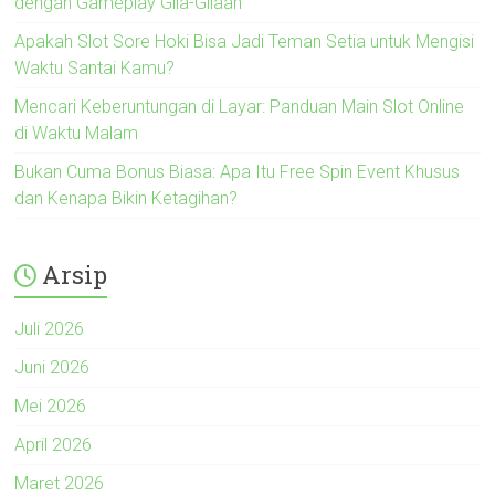
dengan Gameplay Gila-Gilaan
Apakah Slot Sore Hoki Bisa Jadi Teman Setia untuk Mengisi
Waktu Santai Kamu?
Mencari Keberuntungan di Layar: Panduan Main Slot Online
di Waktu Malam
Bukan Cuma Bonus Biasa: Apa Itu Free Spin Event Khusus
dan Kenapa Bikin Ketagihan?
Arsip
Juli 2026
Juni 2026
Mei 2026
April 2026
Maret 2026