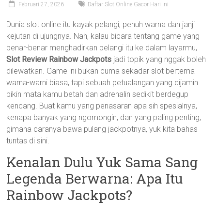
Februari 27, 2026
Daftar Slot Online Gacor Hari Ini
Dunia slot online itu kayak pelangi, penuh warna dan janji
kejutan di ujungnya. Nah, kalau bicara tentang game yang
benar-benar menghadirkan pelangi itu ke dalam layarmu,
Slot Review Rainbow Jackpots
jadi topik yang nggak boleh
dilewatkan. Game ini bukan cuma sekadar slot bertema
warna-warni biasa, tapi sebuah petualangan yang dijamin
bikin mata kamu betah dan adrenalin sedikit berdegup
kencang. Buat kamu yang penasaran apa sih spesialnya,
kenapa banyak yang ngomongin, dan yang paling penting,
gimana caranya bawa pulang jackpotnya, yuk kita bahas
tuntas di sini.
Kenalan Dulu Yuk Sama Sang
Legenda Berwarna: Apa Itu
Rainbow Jackpots?