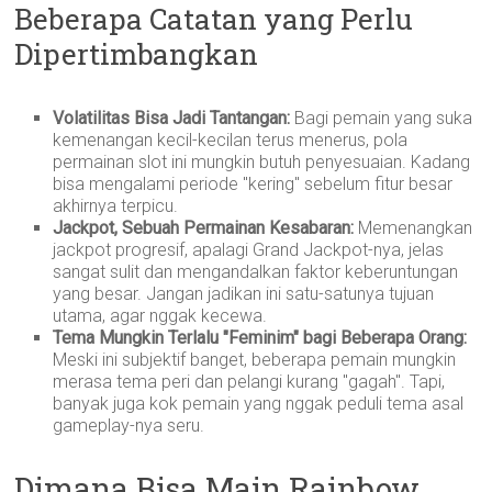
Beberapa Catatan yang Perlu
Dipertimbangkan
Volatilitas Bisa Jadi Tantangan:
Bagi pemain yang suka
kemenangan kecil-kecilan terus menerus, pola
permainan slot ini mungkin butuh penyesuaian. Kadang
bisa mengalami periode "kering" sebelum fitur besar
akhirnya terpicu.
Jackpot, Sebuah Permainan Kesabaran:
Memenangkan
jackpot progresif, apalagi Grand Jackpot-nya, jelas
sangat sulit dan mengandalkan faktor keberuntungan
yang besar. Jangan jadikan ini satu-satunya tujuan
utama, agar nggak kecewa.
Tema Mungkin Terlalu "Feminim" bagi Beberapa Orang:
Meski ini subjektif banget, beberapa pemain mungkin
merasa tema peri dan pelangi kurang "gagah". Tapi,
banyak juga kok pemain yang nggak peduli tema asal
gameplay-nya seru.
Dimana Bisa Main Rainbow