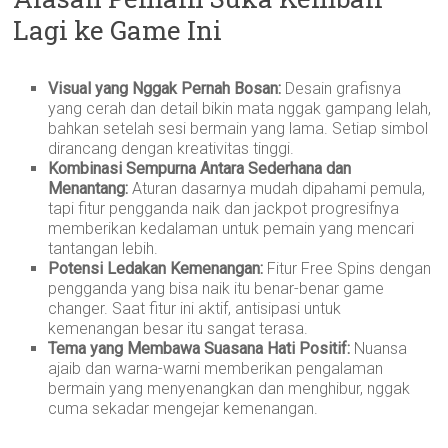
Lagi ke Game Ini
Visual yang Nggak Pernah Bosan:
Desain grafisnya
yang cerah dan detail bikin mata nggak gampang lelah,
bahkan setelah sesi bermain yang lama. Setiap simbol
dirancang dengan kreativitas tinggi.
Kombinasi Sempurna Antara Sederhana dan
Menantang:
Aturan dasarnya mudah dipahami pemula,
tapi fitur pengganda naik dan jackpot progresifnya
memberikan kedalaman untuk pemain yang mencari
tantangan lebih.
Potensi Ledakan Kemenangan:
Fitur Free Spins dengan
pengganda yang bisa naik itu benar-benar game
changer. Saat fitur ini aktif, antisipasi untuk
kemenangan besar itu sangat terasa.
Tema yang Membawa Suasana Hati Positif:
Nuansa
ajaib dan warna-warni memberikan pengalaman
bermain yang menyenangkan dan menghibur, nggak
cuma sekadar mengejar kemenangan.