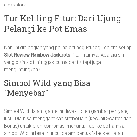
dieksplorasi.
Tur Keliling Fitur: Dari Ujung
Pelangi ke Pot Emas
Nah, ini dia bagian yang paling ditunggu-tunggu dalam setiap
Slot Review Rainbow Jackpots
: fitur-fiturnya. Apa aja sih
yang bikin slot ini nggak cuma cantik tapi juga
menguntungkan?
Simbol Wild yang Bisa
"Menyebar"
Simbol Wild dalam game ini diwakili oleh gambar peri yang
lucu. Dia bisa menggantikan simbol lain (kecuali Scatter dan
Bonus) untuk bikin kombinasi menang. Tapi kelebihannya,
simbol Wild ini bisa muncul dalam bentuk "stacked" atau