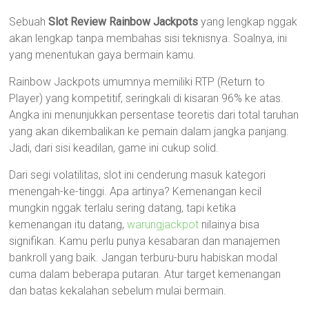
Sebuah
Slot Review Rainbow Jackpots
yang lengkap nggak
akan lengkap tanpa membahas sisi teknisnya. Soalnya, ini
yang menentukan gaya bermain kamu.
Rainbow Jackpots umumnya memiliki RTP (Return to
Player) yang kompetitif, seringkali di kisaran 96% ke atas.
Angka ini menunjukkan persentase teoretis dari total taruhan
yang akan dikembalikan ke pemain dalam jangka panjang.
Jadi, dari sisi keadilan, game ini cukup solid.
Dari segi volatilitas, slot ini cenderung masuk kategori
menengah-ke-tinggi. Apa artinya? Kemenangan kecil
mungkin nggak terlalu sering datang, tapi ketika
kemenangan itu datang,
warungjackpot
nilainya bisa
signifikan. Kamu perlu punya kesabaran dan manajemen
bankroll yang baik. Jangan terburu-buru habiskan modal
cuma dalam beberapa putaran. Atur target kemenangan
dan batas kekalahan sebelum mulai bermain.