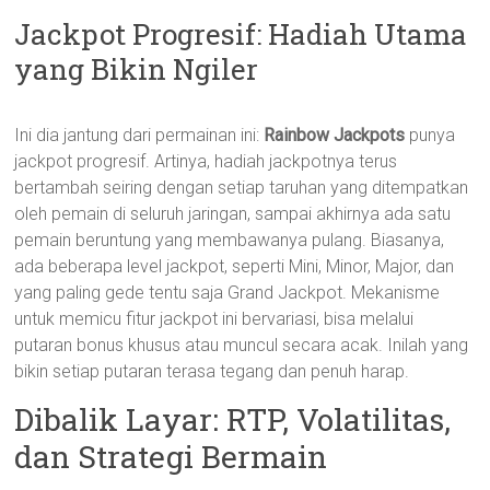
Jackpot Progresif: Hadiah Utama
yang Bikin Ngiler
Ini dia jantung dari permainan ini:
Rainbow Jackpots
punya
jackpot progresif. Artinya, hadiah jackpotnya terus
bertambah seiring dengan setiap taruhan yang ditempatkan
oleh pemain di seluruh jaringan, sampai akhirnya ada satu
pemain beruntung yang membawanya pulang. Biasanya,
ada beberapa level jackpot, seperti Mini, Minor, Major, dan
yang paling gede tentu saja Grand Jackpot. Mekanisme
untuk memicu fitur jackpot ini bervariasi, bisa melalui
putaran bonus khusus atau muncul secara acak. Inilah yang
bikin setiap putaran terasa tegang dan penuh harap.
Dibalik Layar: RTP, Volatilitas,
dan Strategi Bermain