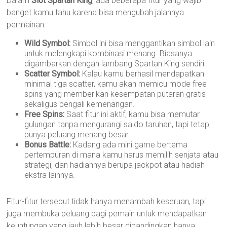
Dalam
Slot Spartan King
, ada beberapa fitur yang wajib
banget kamu tahu karena bisa mengubah jalannya
permainan:
Wild Symbol:
Simbol ini bisa menggantikan simbol lain
untuk melengkapi kombinasi menang. Biasanya
digambarkan dengan lambang Spartan King sendiri.
Scatter Symbol:
Kalau kamu berhasil mendapatkan
minimal tiga scatter, kamu akan memicu mode free
spins yang memberikan kesempatan putaran gratis
sekaligus pengali kemenangan.
Free Spins:
Saat fitur ini aktif, kamu bisa memutar
gulungan tanpa mengurangi saldo taruhan, tapi tetap
punya peluang menang besar.
Bonus Battle:
Kadang ada mini game bertema
pertempuran di mana kamu harus memilih senjata atau
strategi, dan hadiahnya berupa jackpot atau hadiah
ekstra lainnya.
Fitur-fitur tersebut tidak hanya menambah keseruan, tapi
juga membuka peluang bagi pemain untuk mendapatkan
keuntungan yang jauh lebih besar dibandingkan hanya