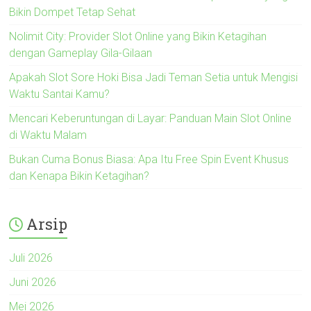
Bikin Dompet Tetap Sehat
Nolimit City: Provider Slot Online yang Bikin Ketagihan
dengan Gameplay Gila-Gilaan
Apakah Slot Sore Hoki Bisa Jadi Teman Setia untuk Mengisi
Waktu Santai Kamu?
Mencari Keberuntungan di Layar: Panduan Main Slot Online
di Waktu Malam
Bukan Cuma Bonus Biasa: Apa Itu Free Spin Event Khusus
dan Kenapa Bikin Ketagihan?
Arsip
Juli 2026
Juni 2026
Mei 2026