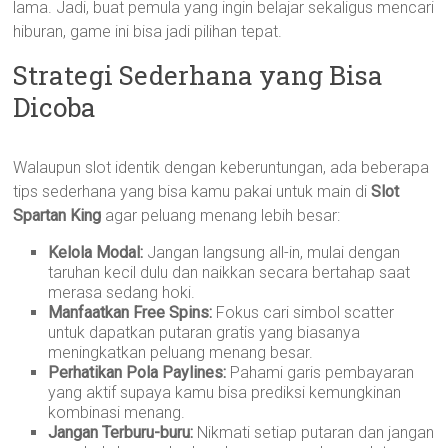
lama. Jadi, buat pemula yang ingin belajar sekaligus mencari
hiburan, game ini bisa jadi pilihan tepat.
Strategi Sederhana yang Bisa
Dicoba
Walaupun slot identik dengan keberuntungan, ada beberapa
tips sederhana yang bisa kamu pakai untuk main di
Slot
Spartan King
agar peluang menang lebih besar:
Kelola Modal:
Jangan langsung all-in, mulai dengan
taruhan kecil dulu dan naikkan secara bertahap saat
merasa sedang hoki.
Manfaatkan Free Spins:
Fokus cari simbol scatter
untuk dapatkan putaran gratis yang biasanya
meningkatkan peluang menang besar.
Perhatikan Pola Paylines:
Pahami garis pembayaran
yang aktif supaya kamu bisa prediksi kemungkinan
kombinasi menang.
Jangan Terburu-buru:
Nikmati setiap putaran dan jangan