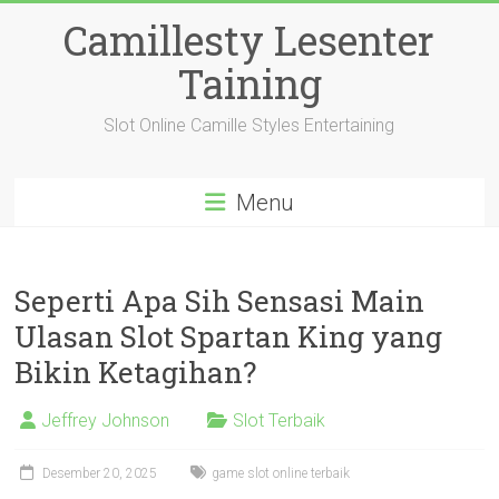
Skip
Camillesty Lesenter
to
content
Taining
Slot Online Camille Styles Entertaining
Menu
Seperti Apa Sih Sensasi Main
Ulasan Slot Spartan King yang
Bikin Ketagihan?
Jeffrey Johnson
Slot Terbaik
Desember 20, 2025
game slot online terbaik