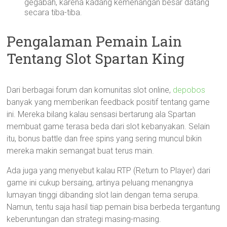
gegabah, karena kadang kemenangan besar datang
secara tiba-tiba.
Pengalaman Pemain Lain
Tentang Slot Spartan King
Dari berbagai forum dan komunitas slot online,
depobos
banyak yang memberikan feedback positif tentang game
ini. Mereka bilang kalau sensasi bertarung ala Spartan
membuat game terasa beda dari slot kebanyakan. Selain
itu, bonus battle dan free spins yang sering muncul bikin
mereka makin semangat buat terus main.
Ada juga yang menyebut kalau RTP (Return to Player) dari
game ini cukup bersaing, artinya peluang menangnya
lumayan tinggi dibanding slot lain dengan tema serupa.
Namun, tentu saja hasil tiap pemain bisa berbeda tergantung
keberuntungan dan strategi masing-masing.