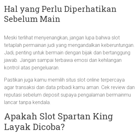
Hal yang Perlu Diperhatikan
Sebelum Main
Meski terlihat menyenangkan, jangan lupa bahwa slot
tetaplah permainan judi yang mengandalkan keberuntungan.
Jadi, penting untuk bermain dengan bijak dan bertanggung
jawab. Jangan sampai terbawa emosi dan kehilangan
kontrol atas pengeluaran.
Pastikan juga kamu memilih situs slot online terpercaya
agar transaksi dan data pribadi kamu aman. Cek review dan
reputasi sebelum deposit supaya pengalaman bermainmu
lancar tanpa kendala.
Apakah Slot Spartan King
Layak Dicoba?