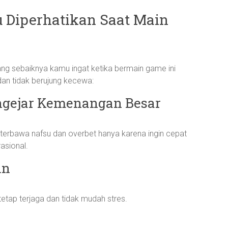
u Diperhatikan Saat Main
ang sebaiknya kamu ingat ketika bermain game ini
n tidak berujung kecewa:
ngejar Kemenangan Besar
i terbawa nafsu dan overbet hanya karena ingin cepat
asional.
in
tetap terjaga dan tidak mudah stres.