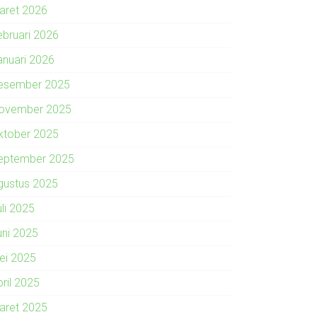
aret 2026
ebruari 2026
anuari 2026
esember 2025
ovember 2025
ktober 2025
eptember 2025
gustus 2025
uli 2025
uni 2025
ei 2025
pril 2025
aret 2025