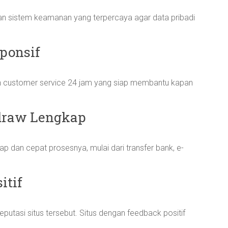
i dan sistem keamanan yang terpercaya agar data pribadi
ponsif
n customer service 24 jam yang siap membantu kapan
draw Lengkap
p dan cepat prosesnya, mulai dari transfer bank, e-
itif
eputasi situs tersebut. Situs dengan feedback positif