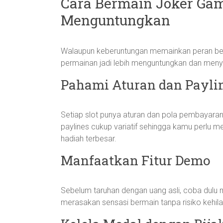
Cara Bermain Joker Ga
Menguntungkan
Walaupun keberuntungan memainkan peran bes
permainan jadi lebih menguntungkan dan men
Pahami Aturan dan Payli
Setiap slot punya aturan dan pola pembayaran
paylines cukup variatif sehingga kamu perl
hadiah terbesar.
Manfaatkan Fitur Demo
Sebelum taruhan dengan uang asli, coba du
merasakan sensasi bermain tanpa risiko kehil