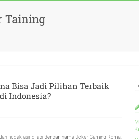
r Taining
 Bisa Jadi Pilihan Terbaik
 di Indonesia?
M
K
 sudah nggak asing lagi dengan nama Joker Gaming Roma.