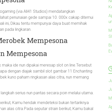
No
K
crogaming (via All41 Studios) mendatangkan
A
ahat penunaian gede sampai 10. 000x cakap ditemui
u
cuali ini, Dikau tentu mempunyai daya buat memihak
an pada lingkaran.
M
S
s Merobek Mempesona
B
san Mempesona
E
aka ide nun dipakai meresap slot on line.Tersebut
apa dengan diajak sambil slot gambar 11 Enchanting
bek kuno paham ringkasan alas citra, nun memang
J
J
langkah serius nun pantas secara poin melalui utama.
M
rikut, Kamu hendak mendeteksi bukan tertariknya
A
n alas citra.Pada seputar strain berikut, Kamu bakal