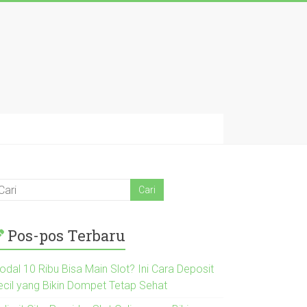
Pos-pos Terbaru
odal 10 Ribu Bisa Main Slot? Ini Cara Deposit
ecil yang Bikin Dompet Tetap Sehat