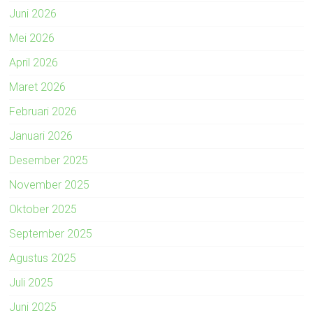
Juni 2026
Mei 2026
April 2026
Maret 2026
Februari 2026
Januari 2026
Desember 2025
November 2025
Oktober 2025
September 2025
Agustus 2025
Juli 2025
Juni 2025