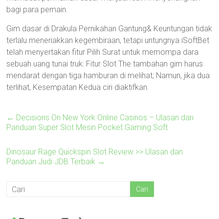
bagi para pemain.
Gim dasar di Drakula Pernikahan Gantung& Keuntungan tidak
terlalu meneriakkan kegembiraan, tetapi untungnya iSoftBet
telah menyertakan fitur Pilih Surat untuk memompa dara
sebuah uang tunai truk: Fitur Slot The tambahan gim harus
mendarat dengan tiga hamburan di melihat; Namun, jika dua
terlihat, Kesempatan Kedua ciri diaktifkan.
←
Decisions On New York Online Casinos – Ulasan dan
Panduan Super Slot Mesin Pocket Gaming Soft
Dinosaur Rage Quickspin Slot Review >> Ulasan dan
Panduan Judi JDB Terbaik
→