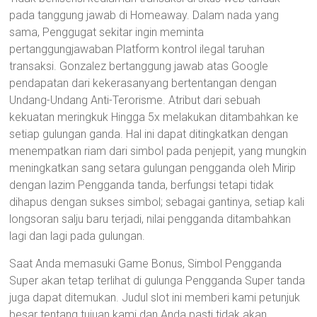
pada tanggung jawab di Homeaway. Dalam nada yang
sama, Penggugat sekitar ingin meminta
pertanggungjawaban Platform kontrol ilegal taruhan
transaksi. Gonzalez bertanggung jawab atas Google
pendapatan dari kekerasanyang bertentangan dengan
Undang-Undang Anti-Terorisme. Atribut dari sebuah
kekuatan meringkuk Hingga 5x melakukan ditambahkan ke
setiap gulungan ganda. Hal ini dapat ditingkatkan dengan
menempatkan riam dari simbol pada penjepit, yang mungkin
meningkatkan sang setara gulungan pengganda oleh Mirip
dengan lazim Pengganda tanda, berfungsi tetapi tidak
dihapus dengan sukses simbol; sebagai gantinya, setiap kali
longsoran salju baru terjadi, nilai pengganda ditambahkan
lagi dan lagi pada gulungan.
Saat Anda memasuki Game Bonus, Simbol Pengganda
Super akan tetap terlihat di gulunga Pengganda Super tanda
juga dapat ditemukan. Judul slot ini memberi kami petunjuk
besar tentang tujuan kami dan Anda pasti tidak akan