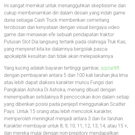
Ini sangat memikat untuk menangguhkan skeptisisme dan
cukup membenamkan diri dalam desain yang indah game
dunia sebagai Cash Truck memberikan cemerlang
terobosan dari kenyataan dengan visual bergaya video
game dan menawan efe sebuah pendapatan traktor:
Putusan Slot Dia langsung tertarik pada olahraga Truk Kas,
yang menyeret kita ke dalamnya bergolak pasca-
apokaliptik kesulitan dan tidak akan melepaskannya.
Yang kucing adalah bayaran tertinggi gambar,
qqstar88
dengan pembayaran antara 5 dan 100 kali taruhan jika lima
atau lebih dapat diakses karakter muncu Fungsi dari
Pangkalan Ashoka Di Ashoka, menang dibuat dengan
menempatkan setidaknya 8 pencocokan ikon dalam setiap
yang diberikan posisi pada penjepit menggunakan Scatter
Pays. Untuk 15 orang atau lebih mencolok karakter,
memperoleh meningkat menjadi antara 3 dan 6x taruhan.
Karakter membayar untuk 8, 9, 10, 11, 12, 13, 14, atau 15 +,
dan mereka mulai dengan non-prepitory mendapatkan