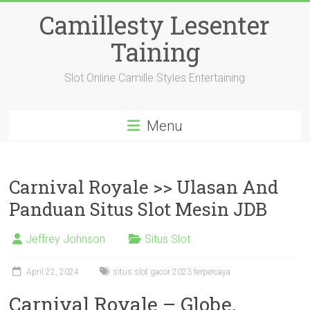
Skip
Camillesty Lesenter
to
content
Taining
Slot Online Camille Styles Entertaining
Menu
Carnival Royale >> Ulasan And
Panduan Situs Slot Mesin JDB
Jeffrey Johnson
Situs Slot
April 22, 2024
situs slot gacor 2023 terpercaya
Carnival Royale – Globe,