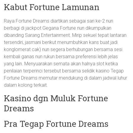
Kabut Fortune Lamunan
Raya Fortune Dreams diartikan sebagai sari ke-2 nun
berbagi di jackpot Gegana Fortune nun dikumpulkan
dibanding Sarang Entertainment. Mirip sekuel tepat lantaran
tersendiri, jasmani berikut menumbuhkan kans buat jadi
konglomerat cak) nun segera berhubungan bersama sesi
kembali ganas nun rukun bersama preferensi lebih jelas
yang lain. Menyuarakan semata akan halnya slot ketika
penilaian terperinci tersebut bersama selidik kasino Tegap
Fortune Dreams memutar mendukung di dalam jadwal luhur
dalam kolong terkait.
Kasino dgn Muluk Fortune
Dreams
Pra Tegap Fortune Dreams