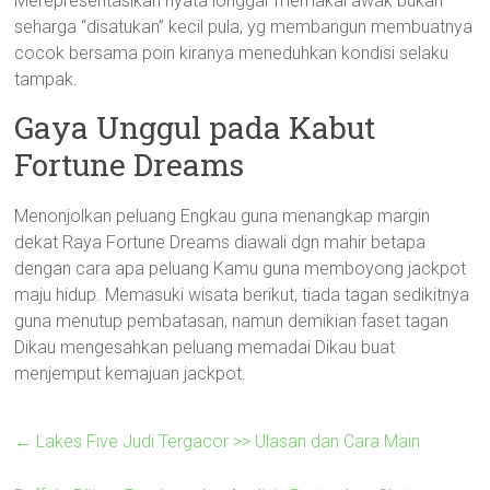
Merepresentasikan nyata longgar memakai awak bukan
seharga “disatukan” kecil pula, yg membangun membuatnya
cocok bersama poin kiranya meneduhkan kondisi selaku
tampak.
Gaya Unggul pada Kabut
Fortune Dreams
Menonjolkan peluang Engkau guna menangkap margin
dekat Raya Fortune Dreams diawali dgn mahir betapa
dengan cara apa peluang Kamu guna memboyong jackpot
maju hidup. Memasuki wisata berikut, tiada tagan sedikitnya
guna menutup pembatasan, namun demikian faset tagan
Dikau mengesahkan peluang memadai Dikau buat
menjemput kemajuan jackpot.
←
Lakes Five Judi Tergacor >> Ulasan dan Cara Main