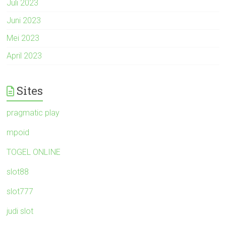
Juli 2023
Juni 2023
Mei 2023
April 2023
Sites
pragmatic play
mpoid
TOGEL ONLINE
slot88
slot777
judi slot