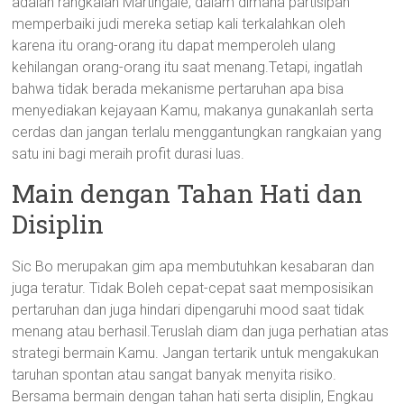
adalah rangkaian Martingale, dalam dimana partisipan
memperbaiki judi mereka setiap kali terkalahkan oleh
karena itu orang-orang itu dapat memperoleh ulang
kehilangan orang-orang itu saat menang.Tetapi, ingatlah
bahwa tidak berada mekanisme pertaruhan apa bisa
menyediakan kejayaan Kamu, makanya gunakanlah serta
cerdas dan jangan terlalu menggantungkan rangkaian yang
satu ini bagi meraih profit durasi luas.
Main dengan Tahan Hati dan
Disiplin
Sic Bo merupakan gim apa membutuhkan kesabaran dan
juga teratur. Tidak Boleh cepat-cepat saat memposisikan
pertaruhan dan juga hindari dipengaruhi mood saat tidak
menang atau berhasil.Teruslah diam dan juga perhatian atas
strategi bermain Kamu. Jangan tertarik untuk mengakukan
taruhan spontan atau sangat banyak menyita risiko.
Bersama bermain dengan tahan hati serta disiplin, Engkau