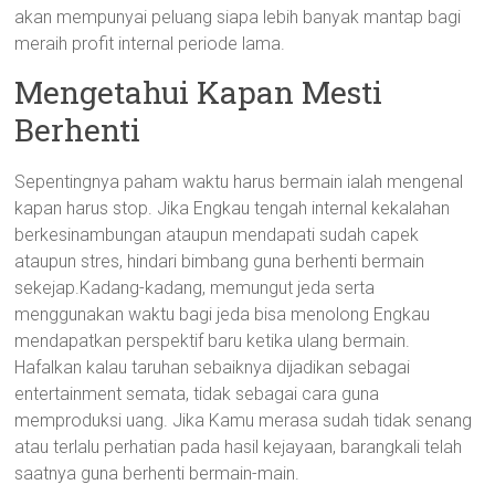
akan mempunyai peluang siapa lebih banyak mantap bagi
meraih profit internal periode lama.
Mengetahui Kapan Mesti
Berhenti
Sepentingnya paham waktu harus bermain ialah mengenal
kapan harus stop. Jika Engkau tengah internal kekalahan
berkesinambungan ataupun mendapati sudah capek
ataupun stres, hindari bimbang guna berhenti bermain
sekejap.Kadang-kadang, memungut jeda serta
menggunakan waktu bagi jeda bisa menolong Engkau
mendapatkan perspektif baru ketika ulang bermain.
Hafalkan kalau taruhan sebaiknya dijadikan sebagai
entertainment semata, tidak sebagai cara guna
memproduksi uang. Jika Kamu merasa sudah tidak senang
atau terlalu perhatian pada hasil kejayaan, barangkali telah
saatnya guna berhenti bermain-main.