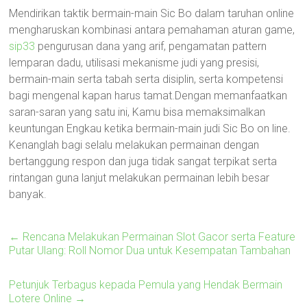
Mendirikan taktik bermain-main Sic Bo dalam taruhan online
mengharuskan kombinasi antara pemahaman aturan game,
sip33
pengurusan dana yang arif, pengamatan pattern
lemparan dadu, utilisasi mekanisme judi yang presisi,
bermain-main serta tabah serta disiplin, serta kompetensi
bagi mengenal kapan harus tamat.Dengan memanfaatkan
saran-saran yang satu ini, Kamu bisa memaksimalkan
keuntungan Engkau ketika bermain-main judi Sic Bo on line.
Kenanglah bagi selalu melakukan permainan dengan
bertanggung respon dan juga tidak sangat terpikat serta
rintangan guna lanjut melakukan permainan lebih besar
banyak.
←
Rencana Melakukan Permainan Slot Gacor serta Feature
Putar Ulang: Roll Nomor Dua untuk Kesempatan Tambahan
Petunjuk Terbagus kepada Pemula yang Hendak Bermain
Lotere Online
→