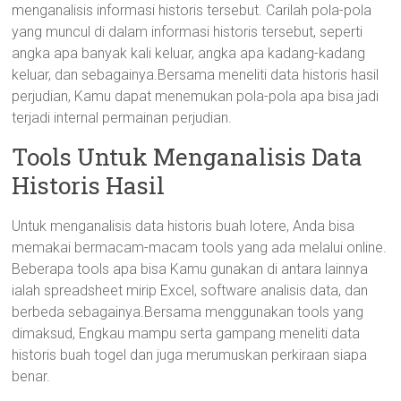
menganalisis informasi historis tersebut. Carilah pola-pola
yang muncul di dalam informasi historis tersebut, seperti
angka apa banyak kali keluar, angka apa kadang-kadang
keluar, dan sebagainya.Bersama meneliti data historis hasil
perjudian, Kamu dapat menemukan pola-pola apa bisa jadi
terjadi internal permainan perjudian.
Tools Untuk Menganalisis Data
Historis Hasil
Untuk menganalisis data historis buah lotere, Anda bisa
memakai bermacam-macam tools yang ada melalui online.
Beberapa tools apa bisa Kamu gunakan di antara lainnya
ialah spreadsheet mirip Excel, software analisis data, dan
berbeda sebagainya.Bersama menggunakan tools yang
dimaksud, Engkau mampu serta gampang meneliti data
historis buah togel dan juga merumuskan perkiraan siapa
benar.