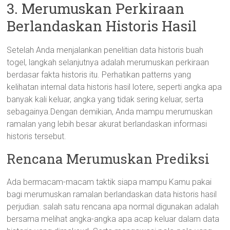
3. Merumuskan Perkiraan
Berlandaskan Historis Hasil
Setelah Anda menjalankan penelitian data historis buah
togel, langkah selanjutnya adalah merumuskan perkiraan
berdasar fakta historis itu. Perhatikan patterns yang
kelihatan internal data historis hasil lotere, seperti angka apa
banyak kali keluar, angka yang tidak sering keluar, serta
sebagainya.Dengan demikian, Anda mampu merumuskan
ramalan yang lebih besar akurat berlandaskan informasi
historis tersebut.
Rencana Merumuskan Prediksi
Ada bermacam-macam taktik siapa mampu Kamu pakai
bagi merumuskan ramalan berlandaskan data historis hasil
perjudian. salah satu rencana apa normal digunakan adalah
bersama melihat angka-angka apa acap keluar dalam data