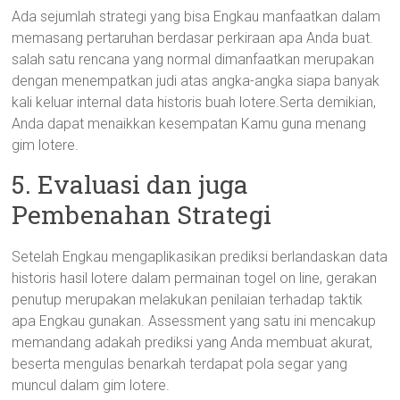
Ada sejumlah strategi yang bisa Engkau manfaatkan dalam
memasang pertaruhan berdasar perkiraan apa Anda buat.
salah satu rencana yang normal dimanfaatkan merupakan
dengan menempatkan judi atas angka-angka siapa banyak
kali keluar internal data historis buah lotere.Serta demikian,
Anda dapat menaikkan kesempatan Kamu guna menang
gim lotere.
5. Evaluasi dan juga
Pembenahan Strategi
Setelah Engkau mengaplikasikan prediksi berlandaskan data
historis hasil lotere dalam permainan togel on line, gerakan
penutup merupakan melakukan penilaian terhadap taktik
apa Engkau gunakan. Assessment yang satu ini mencakup
memandang adakah prediksi yang Anda membuat akurat,
beserta mengulas benarkah terdapat pola segar yang
muncul dalam gim lotere.