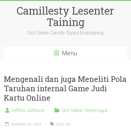
Skip
Camillesty Lesenter
to
content
Taining
Slot Online Camille Styles Entertaining
Menu
Mengenali dan juga Meneliti Pola
Taruhan internal Game Judi
Kartu Online
Jeffrey Johnson
Slot Online Terpercaya
Desember 29, 2024
situs slot