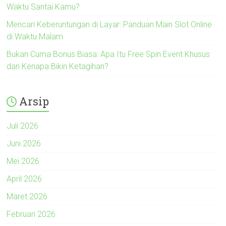
Waktu Santai Kamu?
Mencari Keberuntungan di Layar: Panduan Main Slot Online
di Waktu Malam
Bukan Cuma Bonus Biasa: Apa Itu Free Spin Event Khusus
dan Kenapa Bikin Ketagihan?
Arsip
Juli 2026
Juni 2026
Mei 2026
April 2026
Maret 2026
Februari 2026