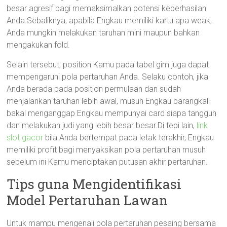
besar agresif bagi memaksimalkan potensi keberhasilan
Anda.Sebaliknya, apabila Engkau memiliki kartu apa weak,
Anda mungkin melakukan taruhan mini maupun bahkan
mengakukan fold.
Selain tersebut, position Kamu pada tabel gim juga dapat
mempengaruhi pola pertaruhan Anda. Selaku contoh, jika
Anda berada pada position permulaan dan sudah
menjalankan taruhan lebih awal, musuh Engkau barangkali
bakal menganggap Engkau mempunyai card siapa tangguh
dan melakukan judi yang lebih besar besar.Di tepi lain,
link
slot gacor
bila Anda bertempat pada letak terakhir, Engkau
memiliki profit bagi menyaksikan pola pertaruhan musuh
sebelum ini Kamu menciptakan putusan akhir pertaruhan.
Tips guna Mengidentifikasi
Model Pertaruhan Lawan
Untuk mampu mengenali pola pertaruhan pesaing bersama