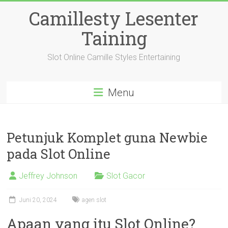
Skip
Camillesty Lesenter
to
content
Taining
Slot Online Camille Styles Entertaining
Menu
Petunjuk Komplet guna Newbie
pada Slot Online
Jeffrey Johnson
Slot Gacor
Juni 20, 2024
agen slot
Apaan yang itu Slot Online?