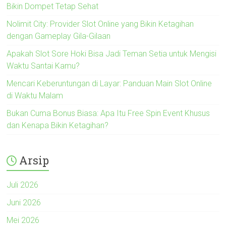
Bikin Dompet Tetap Sehat
Nolimit City: Provider Slot Online yang Bikin Ketagihan
dengan Gameplay Gila-Gilaan
Apakah Slot Sore Hoki Bisa Jadi Teman Setia untuk Mengisi
Waktu Santai Kamu?
Mencari Keberuntungan di Layar: Panduan Main Slot Online
di Waktu Malam
Bukan Cuma Bonus Biasa: Apa Itu Free Spin Event Khusus
dan Kenapa Bikin Ketagihan?
Arsip
Juli 2026
Juni 2026
Mei 2026