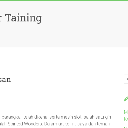
r Taining
san
M
arangkali telah dikenal serta mesin slot. salah satu gim
K
alah Spirited Wonders. Dalam artikel ini, saya dan teman