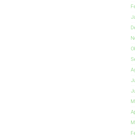
F
J
D
N
O
S
A
J
J
M
A
M
F