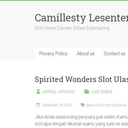
Skip
to
Camillesty Lesente
content
Slot Online Camille Styles Entertaining
Privacy Policy
About us
Contact us
Spirited Wonders Slot Ula
Jeffrey Johnson
Judi Online
September 18, 2024
game slot online indonesia
Jika Anda seseorang penyuka judi onlen, Kamu b
slot apa tengah dikenal waktu yang satu ini ad