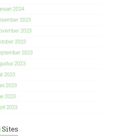
anuari 2024
esember 2023
ovember 2023
ktober 2023
eptember 2023
gustus 2023
uli 2023
uni 2023
ei 2023
pril 2023
Sites