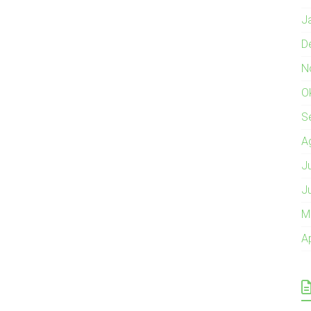
J
D
N
O
S
A
J
J
M
A