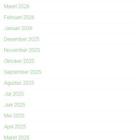
Maret 2026
Februari 2026
Januari 2026
Desember 2025
November 2025
Oktober 2025
September 2025
Agustus 2025
Juli 2025
Juni 2025
Mei 2025
April 2025
Maret 2025