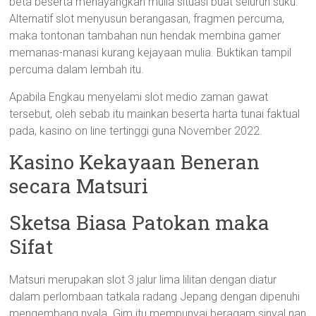
beta beserta menayangkan mulia situasi buat seluruh suku.
Alternatif slot menyusun berangasan, fragmen percuma,
maka tontonan tambahan nun hendak membina gamer
memanas-manasi kurang kejayaan mulia. Buktikan tampil
percuma dalam lembah itu.
Apabila Engkau menyelami slot medio zaman gawat
tersebut, oleh sebab itu mainkan beserta harta tunai faktual
pada, kasino on line tertinggi guna November 2022.
Kasino Kekayaan Beneran
secara Matsuri
Sketsa Biasa Patokan maka
Sifat
Matsuri merupakan slot 3 jalur lima lilitan dengan diatur
dalam perlombaan tatkala radang Jepang dengan dipenuhi
mengembang nyala. Gim itu mempunyai beragam sinyal nan