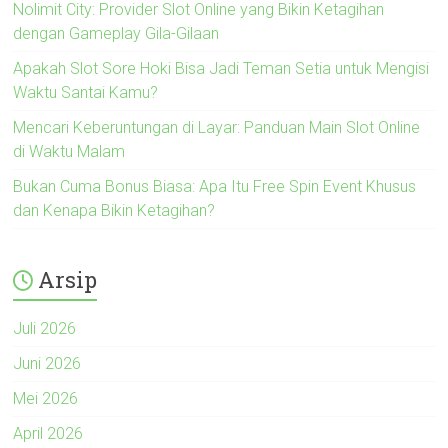
Nolimit City: Provider Slot Online yang Bikin Ketagihan
dengan Gameplay Gila-Gilaan
Apakah Slot Sore Hoki Bisa Jadi Teman Setia untuk Mengisi
Waktu Santai Kamu?
Mencari Keberuntungan di Layar: Panduan Main Slot Online
di Waktu Malam
Bukan Cuma Bonus Biasa: Apa Itu Free Spin Event Khusus
dan Kenapa Bikin Ketagihan?
Arsip
Juli 2026
Juni 2026
Mei 2026
April 2026