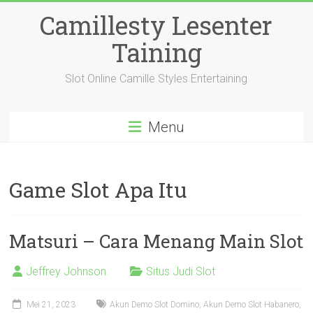
Skip
Camillesty Lesenter
to
content
Taining
Slot Online Camille Styles Entertaining
Menu
Game Slot Apa Itu
Matsuri – Cara Menang Main Slot
Jeffrey Johnson
Situs Judi Slot
Mei 21, 2023
Akun Demo Slot Domino
,
Akun Demo Slot Habanero
,