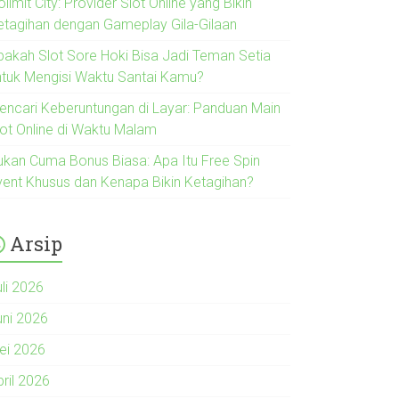
limit City: Provider Slot Online yang Bikin
etagihan dengan Gameplay Gila-Gilaan
pakah Slot Sore Hoki Bisa Jadi Teman Setia
ntuk Mengisi Waktu Santai Kamu?
encari Keberuntungan di Layar: Panduan Main
lot Online di Waktu Malam
ukan Cuma Bonus Biasa: Apa Itu Free Spin
vent Khusus dan Kenapa Bikin Ketagihan?
Arsip
uli 2026
uni 2026
ei 2026
pril 2026