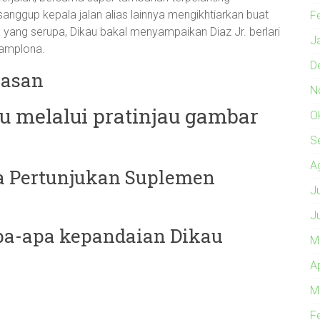
ggup kepala jalan alias lainnya mengikhtiarkan buat
F
yang serupa, Dikau bakal menyampaikan Diaz Jr. berlari
J
Pamplona.
D
lasan
N
 melalui pratinjau gambar
O
S
A
ama Pertunjukan Suplemen
J
J
pa-apa kepandaian Dikau
M
A
M
F