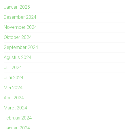
Januari 2025
Desember 2024
November 2024
Oktober 2024
September 2024
Agustus 2024
Juli 2024
Juni 2024
Mei 2024
April 2024
Maret 2024
Februari 2024
Januari 2024