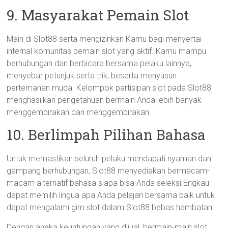
9. Masyarakat Pemain Slot
Main di Slot88 serta mengizinkan Kamu bagi menyertai
internal komunitas pemain slot yang aktif. Kamu mampu
berhubungan dan berbicara bersama pelaku lainnya,
menyebar petunjuk serta trik, beserta menyusun
pertemanan muda. Kelompok partisipan slot pada Slot88
menghasilkan pengetahuan bermain Anda lebih banyak
menggembirakan dan menggembirakan.
10. Berlimpah Pilihan Bahasa
Untuk memastikan seluruh pelaku mendapati nyaman dan
gampang berhubungan, Slot88 menyediakan bermacam-
macam alternatif bahasa siapa bisa Anda seleksi.Engkau
dapat memilih lingua apa Anda pelajari bersama baik untuk
dapat mengalami gim slot dalam Slot88 bebas hambatan.
Dengan aneka keuntungan yang dijual, bermain-main slot