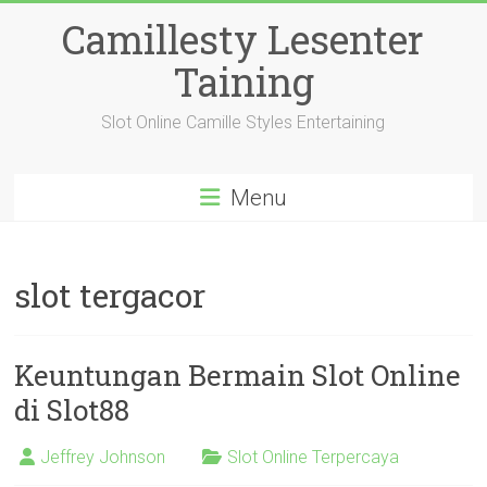
Skip
Camillesty Lesenter
to
content
Taining
Slot Online Camille Styles Entertaining
Menu
slot tergacor
Keuntungan Bermain Slot Online
di Slot88
Jeffrey Johnson
Slot Online Terpercaya