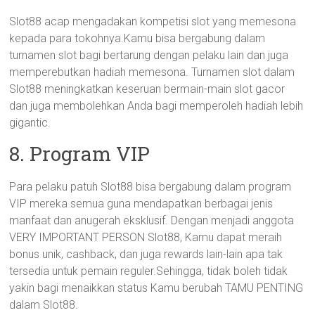
Slot88 acap mengadakan kompetisi slot yang memesona
kepada para tokohnya.Kamu bisa bergabung dalam
turnamen slot bagi bertarung dengan pelaku lain dan juga
memperebutkan hadiah memesona. Turnamen slot dalam
Slot88 meningkatkan keseruan bermain-main slot gacor
dan juga membolehkan Anda bagi memperoleh hadiah lebih
gigantic.
8. Program VIP
Para pelaku patuh Slot88 bisa bergabung dalam program
VIP mereka semua guna mendapatkan berbagai jenis
manfaat dan anugerah eksklusif. Dengan menjadi anggota
VERY IMPORTANT PERSON Slot88, Kamu dapat meraih
bonus unik, cashback, dan juga rewards lain-lain apa tak
tersedia untuk pemain reguler.Sehingga, tidak boleh tidak
yakin bagi menaikkan status Kamu berubah TAMU PENTING
dalam Slot88.