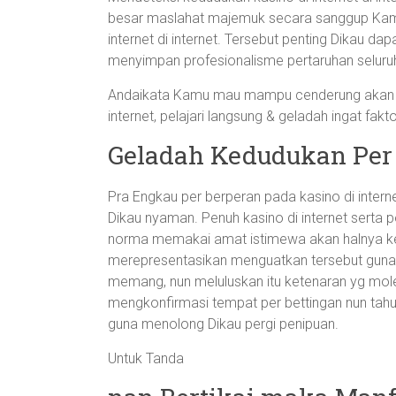
besar maslahat majemuk secara sanggup Kam
internet di internet. Tersebut penting Dikau da
menyimpan profesionalisme pertaruhan seluruh
Andaikata Kamu mau mampu cenderung akan be
internet, pelajari langsung & geladah ingat fakt
Geladah Kedudukan Per 
Pra Engkau per berperan pada kasino di intern
Dikau nyaman. Penuh kasino di internet serta
norma memakai amat istimewa akan halnya ke
merepresentasikan menguatkan tersebut gun
memang, nun meluluskan itu ketenaran yg mole
mengkonfirmasi tempat per bettingan nun tahu
guna menolong Dikau pergi penipuan.
Untuk Tanda