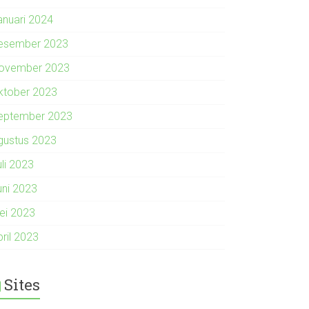
anuari 2024
esember 2023
ovember 2023
ktober 2023
eptember 2023
gustus 2023
uli 2023
uni 2023
ei 2023
pril 2023
Sites