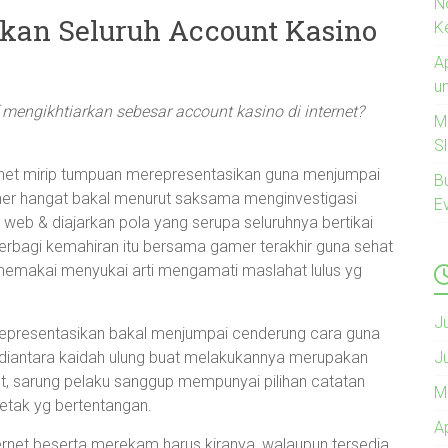
No
tkan Seluruh Account Kasino
K
A
u
 mengikhtiarkan sebesar account kasino di internet?
M
S
ernet mirip tumpuan merepresentasikan guna menjumpai
B
r hangat bakal menurut saksama menginvestigasi
E
s web & diajarkan pola yang serupa seluruhnya bertikai
erbagi kemahiran itu bersama gamer terakhir guna sehat
memakai menyukai arti mengamati maslahat lulus yg
J
epresentasikan bakal menjumpai cenderung cara guna
tu diantara kaidah ulung buat melakukannya merupakan
J
et, sarung pelaku sanggup mempunyai pilihan catatan
M
etak yg bertentangan.
A
ternet beserta merekam harus kiranya, walaupun tersedia