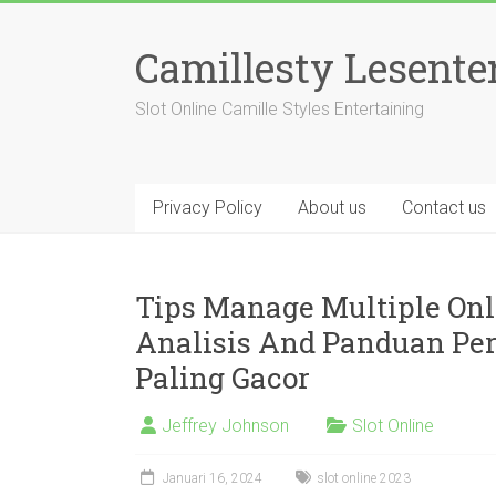
Skip
to
Camillesty Lesente
content
Slot Online Camille Styles Entertaining
Privacy Policy
About us
Contact us
Tips Manage Multiple Onl
Analisis And Panduan Per
Paling Gacor
Jeffrey Johnson
Slot Online
Januari 16, 2024
slot online 2023