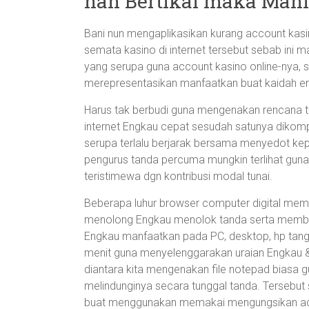
nan Bertikai maka Manf
Bani nun mengaplikasikan kurang account kasi
semata kasino di internet tersebut sebab ini 
yang serupa guna account kasino online-nya,
merepresentasikan manfaatkan buat kaidah em
Harus tak berbudi guna mengenakan rencana t
internet Engkau cepat sesudah satunya dikom
serupa terlalu berjarak bersama menyedot ke
pengurus tanda percuma mungkin terlihat g
teristimewa dgn kontribusi modal tunai.
Beberapa luhur browser computer digital mem
menolong Engkau menolok tanda serta memba
Engkau manfaatkan pada PC, desktop, hp tangka
menit guna menyelenggarakan uraian Engkau 
diantara kita mengenakan file notepad biasa 
melindunginya secara tunggal tanda. Tersebut
buat menggunakan memakai mengungsikan ac