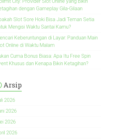
limit City: Provider Slot Online yang Bikin
etagihan dengan Gameplay Gila-Gilaan
pakah Slot Sore Hoki Bisa Jadi Teman Setia
ntuk Mengisi Waktu Santai Kamu?
encari Keberuntungan di Layar: Panduan Main
lot Online di Waktu Malam
ukan Cuma Bonus Biasa: Apa Itu Free Spin
vent Khusus dan Kenapa Bikin Ketagihan?
Arsip
uli 2026
uni 2026
ei 2026
pril 2026