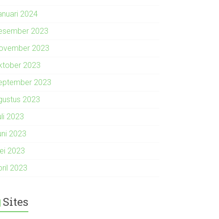
anuari 2024
esember 2023
ovember 2023
ktober 2023
eptember 2023
gustus 2023
uli 2023
uni 2023
ei 2023
pril 2023
Sites