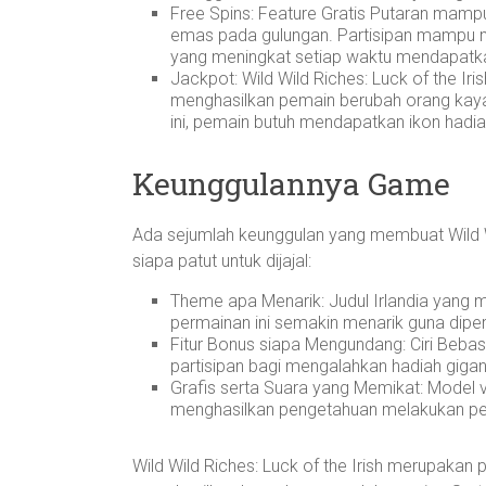
Free Spins: Feature Gratis Putaran mam
emas pada gulungan. Partisipan mampu 
yang meningkat setiap waktu mendapatk
Jackpot: Wild Wild Riches: Luck of the 
menghasilkan pemain berubah orang kaya
ini, pemain butuh mendapatkan ikon hadiah
Keunggulannya Game
Ada sejumlah keunggulan yang membuat Wild Wil
siapa patut untuk dijajal:
Theme apa Menarik: Judul Irlandia yang
permainan ini semakin menarik guna dipe
Fitur Bonus siapa Mengundang: Ciri Beb
partisipan bagi mengalahkan hadiah gigan
Grafis serta Suara yang Memikat: Model 
menghasilkan pengetahuan melakukan pe
Wild Wild Riches: Luck of the Irish merupakan