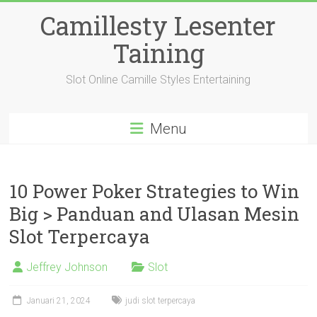
Skip
Camillesty Lesenter
to
content
Taining
Slot Online Camille Styles Entertaining
Menu
10 Power Poker Strategies to Win
Big > Panduan and Ulasan Mesin
Slot Terpercaya
Jeffrey Johnson
Slot
Januari 21, 2024
judi slot terpercaya