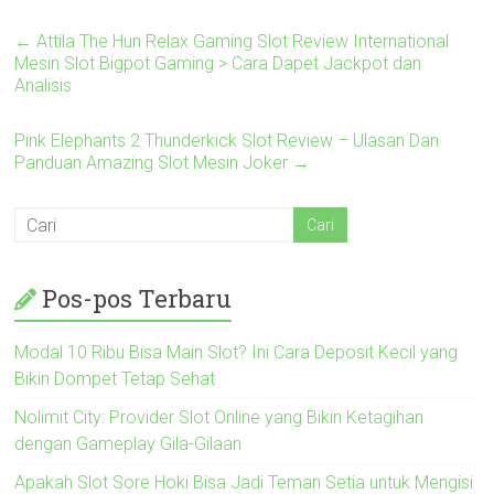
←
Attila The Hun Relax Gaming Slot Review International
Mesin Slot Bigpot Gaming > Cara Dapet Jackpot dan
Analisis
Pink Elephants 2 Thunderkick Slot Review – Ulasan Dan
Panduan Amazing Slot Mesin Joker
→
Pos-pos Terbaru
Modal 10 Ribu Bisa Main Slot? Ini Cara Deposit Kecil yang
Bikin Dompet Tetap Sehat
Nolimit City: Provider Slot Online yang Bikin Ketagihan
dengan Gameplay Gila-Gilaan
Apakah Slot Sore Hoki Bisa Jadi Teman Setia untuk Mengisi