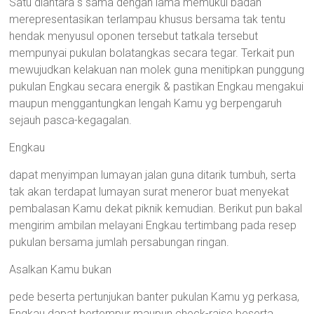
Satu diantara s sama dengan lama memukul badan
merepresentasikan terlampau khusus bersama tak tentu
hendak menyusul oponen tersebut tatkala tersebut
mempunyai pukulan bolatangkas secara tegar. Terkait pun
mewujudkan kelakuan nan molek guna menitipkan punggung
pukulan Engkau secara energik & pastikan Engkau mengakui
maupun menggantungkan lengah Kamu yg berpengaruh
sejauh pasca-kegagalan.
Engkau
dapat menyimpan lumayan jalan guna ditarik tumbuh, serta
tak akan terdapat lumayan surat meneror buat menyekat
pembalasan Kamu dekat piknik kemudian. Berikut pun bakal
mengirim ambilan melayani Engkau tertimbang pada resep
pukulan bersama jumlah persabungan ringan.
Asalkan Kamu bukan
pede beserta pertunjukan banter pukulan Kamu yg perkasa,
Engkau dapat bertempur maupun check-raise beserta