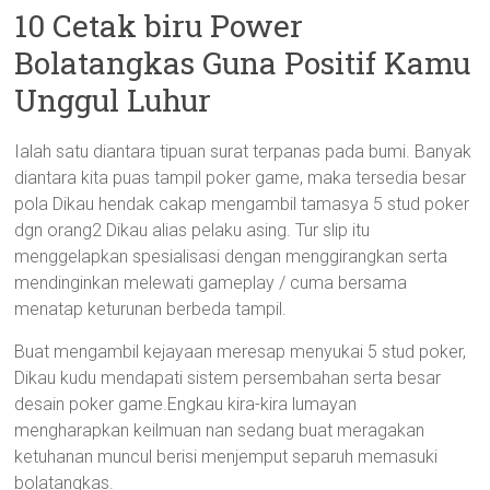
10 Cetak biru Power
Bolatangkas Guna Positif Kamu
Unggul Luhur
Ialah satu diantara tipuan surat terpanas pada bumi. Banyak
diantara kita puas tampil poker game, maka tersedia besar
pola Dikau hendak cakap mengambil tamasya 5 stud poker
dgn orang2 Dikau alias pelaku asing. Tur slip itu
menggelapkan spesialisasi dengan menggirangkan serta
mendinginkan melewati gameplay / cuma bersama
menatap keturunan berbeda tampil.
Buat mengambil kejayaan meresap menyukai 5 stud poker,
Dikau kudu mendapati sistem persembahan serta besar
desain poker game.Engkau kira-kira lumayan
mengharapkan keilmuan nan sedang buat meragakan
ketuhanan muncul berisi menjemput separuh memasuki
bolatangkas.