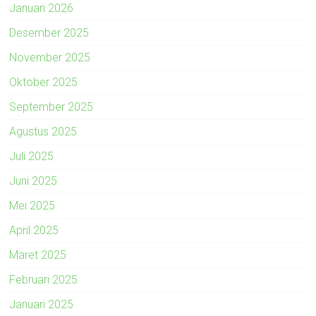
Januari 2026
Desember 2025
November 2025
Oktober 2025
September 2025
Agustus 2025
Juli 2025
Juni 2025
Mei 2025
April 2025
Maret 2025
Februari 2025
Januari 2025