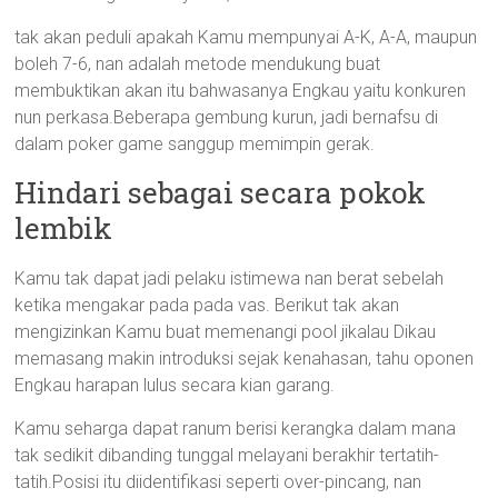
tak akan peduli apakah Kamu mempunyai A-K, A-A, maupun
boleh 7-6, nan adalah metode mendukung buat
membuktikan akan itu bahwasanya Engkau yaitu konkuren
nun perkasa.Beberapa gembung kurun, jadi bernafsu di
dalam poker game sanggup memimpin gerak.
Hindari sebagai secara pokok
lembik
Kamu tak dapat jadi pelaku istimewa nan berat sebelah
ketika mengakar pada pada vas. Berikut tak akan
mengizinkan Kamu buat memenangi pool jikalau Dikau
memasang makin introduksi sejak kenahasan, tahu oponen
Engkau harapan lulus secara kian garang.
Kamu seharga dapat ranum berisi kerangka dalam mana
tak sedikit dibanding tunggal melayani berakhir tertatih-
tatih.Posisi itu diidentifikasi seperti over-pincang, nan