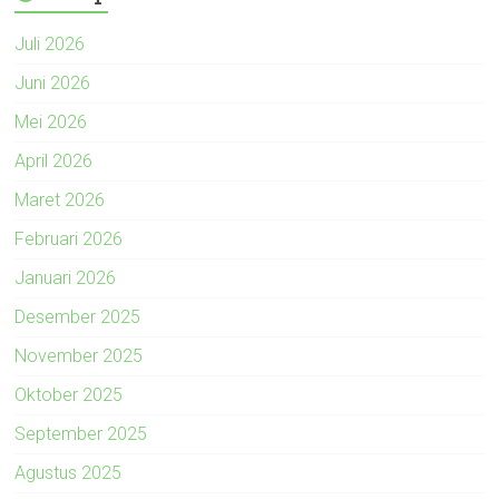
Juli 2026
Juni 2026
Mei 2026
April 2026
Maret 2026
Februari 2026
Januari 2026
Desember 2025
November 2025
Oktober 2025
September 2025
Agustus 2025