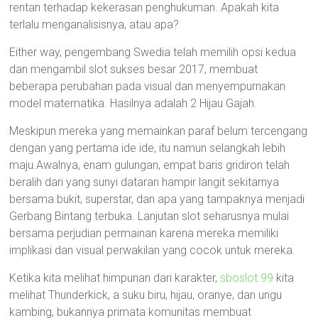
rentan terhadap kekerasan penghukuman. Apakah kita
terlalu menganalisisnya, atau apa?
Either way, pengembang Swedia telah memilih opsi kedua
dan mengambil slot sukses besar 2017, membuat
beberapa perubahan pada visual dan menyempurnakan
model matematika. Hasilnya adalah 2 Hijau Gajah.
Meskipun mereka yang memainkan paraf belum tercengang
dengan yang pertama ide ide, itu namun selangkah lebih
maju.Awalnya, enam gulungan, empat baris gridiron telah
beralih dari yang sunyi dataran hampir langit sekitarnya
bersama bukit, superstar, dan apa yang tampaknya menjadi
Gerbang Bintang terbuka. Lanjutan slot seharusnya mulai
bersama perjudian permainan karena mereka memiliki
implikasi dan visual perwakilan yang cocok untuk mereka.
Ketika kita melihat himpunan dari karakter,
sboslot 99
kita
melihat Thunderkick, a suku biru, hijau, oranye, dan ungu
kambing, bukannya primata komunitas membuat