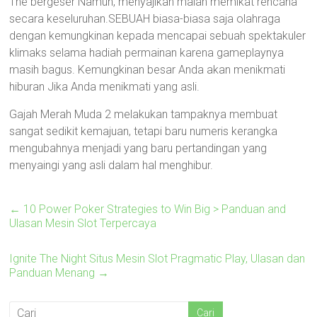
The bergeser Namun, menyajikan malah memikat rencana
secara keseluruhan.SEBUAH biasa-biasa saja olahraga
dengan kemungkinan kepada mencapai sebuah spektakuler
klimaks selama hadiah permainan karena gameplaynya
masih bagus. Kemungkinan besar Anda akan menikmati
hiburan Jika Anda menikmati yang asli.
Gajah Merah Muda 2 melakukan tampaknya membuat
sangat sedikit kemajuan, tetapi baru numeris kerangka
mengubahnya menjadi yang baru pertandingan yang
menyaingi yang asli dalam hal menghibur.
←
10 Power Poker Strategies to Win Big > Panduan and
Ulasan Mesin Slot Terpercaya
Ignite The Night Situs Mesin Slot Pragmatic Play, Ulasan dan
Panduan Menang
→