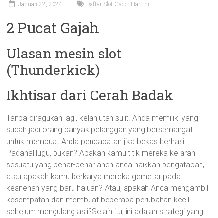
Januari 22, 2024
Daftar Slot Gacor Hari Ini
2 Pucat Gajah
Ulasan mesin slot
(Thunderkick)
Ikhtisar dari Cerah Badak
Tanpa diragukan lagi, kelanjutan sulit. Anda memiliki yang
sudah jadi orang banyak pelanggan yang bersemangat
untuk membuat Anda pendapatan jika bekas berhasil.
Padahal lugu, bukan? Apakah kamu titik mereka ke arah
sesuatu yang benar-benar aneh anda naikkan pengatapan,
atau apakah kamu berkarya mereka gemetar pada
keanehan yang baru haluan? Atau, apakah Anda mengambil
kesempatan dan membuat beberapa perubahan kecil
sebelum mengulang asli?Selain itu, ini adalah strategi yang