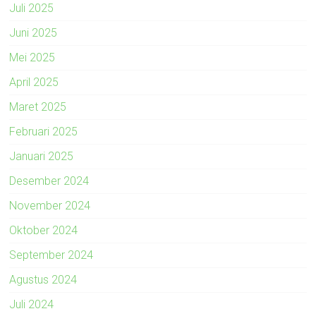
Juli 2025
Juni 2025
Mei 2025
April 2025
Maret 2025
Februari 2025
Januari 2025
Desember 2024
November 2024
Oktober 2024
September 2024
Agustus 2024
Juli 2024