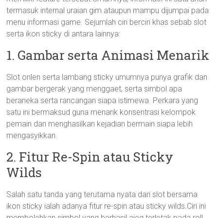
termasuk internal uraian gim ataupun mampu dijumpai pada
menu informasi game. Sejumlah ciri berciri khas sebab slot
serta ikon sticky di antara lainnya:
1. Gambar serta Animasi Menarik
Slot onlen serta lambang sticky umumnya punya grafik dan
gambar bergerak yang menggaet, serta simbol apa
beraneka serta rancangan siapa istimewa. Perkara yang
satu ini bermaksud guna menarik konsentrasi kelompok
pemain dan menghasilkan kejadian bermain siapa lebih
mengasyikkan.
2. Fitur Re-Spin atau Sticky
Wilds
Salah satu tanda yang terutama nyata dari slot bersama
ikon sticky ialah adanya fitur re-spin atau sticky wilds.Ciri ini
membolehkan simbol yang berhasil ajeg terletak pada roll