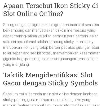
Apaan Tersebut Ikon Sticky di
Slot Online Online?
Seiring dengan progres teknologi, permainan slot semakin
berkembang dan menyediakan ciri-ciri memesona yang
dapat meningkatkan kejadian bermain para pemain. salah
satu ciri apa dikenal adalah lambang sticky. Ikon sticky
merupakan ikon yang tetap bertempat atas gulungan atau
roller sepanjang sedikit rotasi, menyampaikan kesempatan
gigantic bagi pemain guna meraih gabungan kemenangan
yang menjulang.
Taktik Mengidentifikasi Slot
Gacor dengan Sticky Symbols
Sebelum mulai bermain-main slot online dengan lambang
sticky, penting guna mampu menemukan game yang
memiliki feature tersebut.Umumnya, informatif ini satu akan