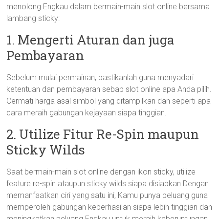
menolong Engkau dalam bermain-main slot online bersama
lambang sticky:
1. Mengerti Aturan dan juga
Pembayaran
Sebelum mulai permainan, pastikanlah guna menyadari
ketentuan dan pembayaran sebab slot online apa Anda pilih.
Cermati harga asal simbol yang ditampilkan dan seperti apa
cara meraih gabungan kejayaan siapa tinggian.
2. Utilize Fitur Re-Spin maupun
Sticky Wilds
Saat bermain-main slot online dengan ikon sticky, utilize
feature re-spin ataupun sticky wilds siapa disiapkan.Dengan
memanfaatkan ciri yang satu ini, Kamu punya peluang guna
memperoleh gabungan keberhasilan siapa lebih tinggian dan
meningkatkan peluang Engkau untuk meraih keberuntungan.