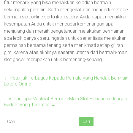
fitur menarik yang bisa menaikkan kejadian bermain
sekumpulan pemain. Serta mengenali dan mengerti metode
bermain slot online serta ikon sticky, Anda dapat menaikkan
kesempatan Anda untuk mencapai kemenangan apa
menjulang dan meraih pengetahuan melakukan permainan
apa lebih banyak seru.Ingatlah untuk senantiasa melakukan
permainan bersama tenang serta menikmati setiap giliran
gim, karena atas akhirnya sasaran utama dari bermain-main
slot gacor merupakan untuk bersenang-senang.
←
Petunjuk Terbagus kepada Pemula yang Hendak Bermain
Lotere Online
Tips dan Tipu Muslihat Bermain-Main Slot Habanero dengan
Budget yang Terbatas
→