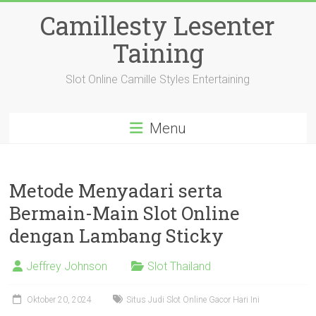
Skip
Camillesty Lesenter
to
content
Taining
Slot Online Camille Styles Entertaining
Menu
Metode Menyadari serta
Bermain-Main Slot Online
dengan Lambang Sticky
Jeffrey Johnson
Slot Thailand
Oktober 20, 2024
Situs Judi Slot Online Gacor Hari Ini