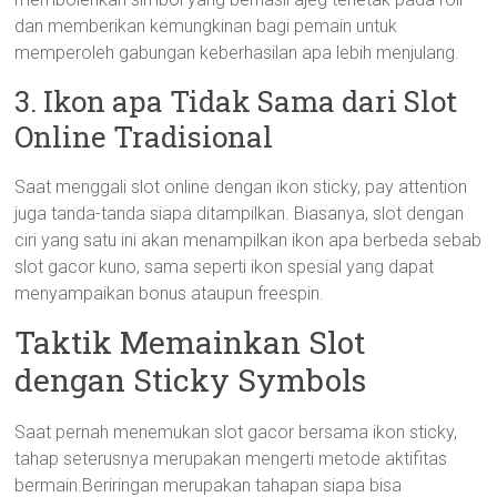
dan memberikan kemungkinan bagi pemain untuk
memperoleh gabungan keberhasilan apa lebih menjulang.
3. Ikon apa Tidak Sama dari Slot
Online Tradisional
Saat menggali slot online dengan ikon sticky, pay attention
juga tanda-tanda siapa ditampilkan. Biasanya, slot dengan
ciri yang satu ini akan menampilkan ikon apa berbeda sebab
slot gacor kuno, sama seperti ikon spesial yang dapat
menyampaikan bonus ataupun freespin.
Taktik Memainkan Slot
dengan Sticky Symbols
Saat pernah menemukan slot gacor bersama ikon sticky,
tahap seterusnya merupakan mengerti metode aktifitas
bermain.Beriringan merupakan tahapan siapa bisa