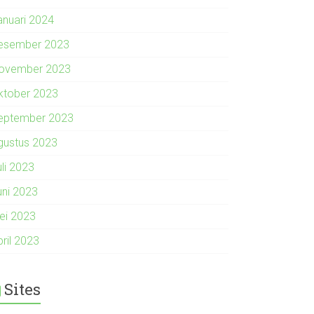
anuari 2024
esember 2023
ovember 2023
ktober 2023
eptember 2023
gustus 2023
uli 2023
uni 2023
ei 2023
pril 2023
Sites