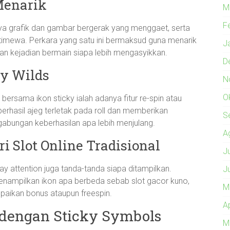
Menarik
M
F
ya grafik dan gambar bergerak yang menggaet, serta
timewa. Perkara yang satu ini bermaksud guna menarik
J
n kejadian bermain siapa lebih mengasyikkan.
D
ky Wilds
N
O
 bersama ikon sticky ialah adanya fitur re-spin atau
berhasil ajeg terletak pada roll dan memberikan
S
bungan keberhasilan apa lebih menjulang.
A
i Slot Online Tradisional
J
pay attention juga tanda-tanda siapa ditampilkan.
J
 menampilkan ikon apa berbeda sebab slot gacor kuno,
M
paikan bonus ataupun freespin.
A
 dengan Sticky Symbols
M