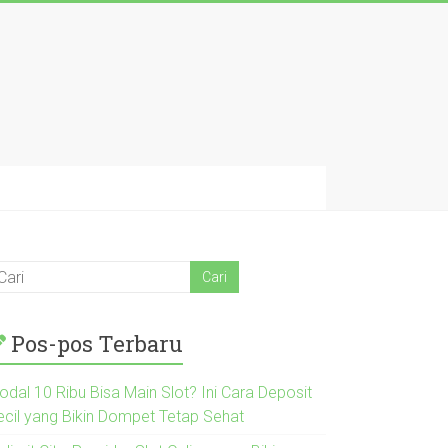
Pos-pos Terbaru
odal 10 Ribu Bisa Main Slot? Ini Cara Deposit
ecil yang Bikin Dompet Tetap Sehat