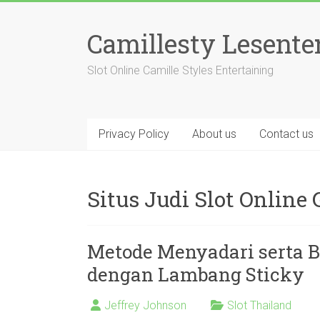
Skip
to
Camillesty Lesente
content
Slot Online Camille Styles Entertaining
Privacy Policy
About us
Contact us
Situs Judi Slot Online 
Metode Menyadari serta B
dengan Lambang Sticky
Jeffrey Johnson
Slot Thailand