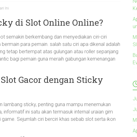
No
K
ri Ini
A
ky di Slot Online Online?
u
slot semakin berkembang dan menyediakan ciri-ciri
M
ermain para pemain. salah satu ciri apa dikenal adalah
S
ng tetap bertempat atas gulungan atau roller sepanjang
B
gantic bagi pemain guna meraih gabungan kemenangan
E
 Slot Gacor dengan Sticky
J
gan lambang sticky, penting guna mampu menemukan
J
informatif ini satu akan termasuk internal uraian gim
ame. Sejumlah ciri berciri khas sebab slot serta ikon
M
A