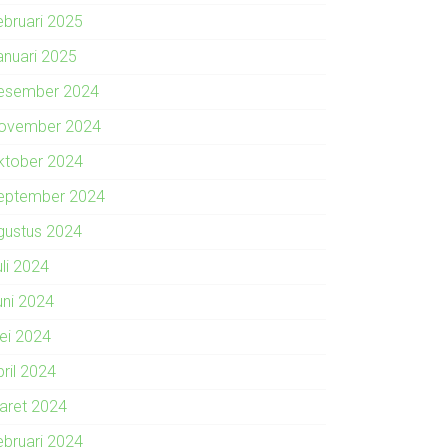
ebruari 2025
anuari 2025
esember 2024
ovember 2024
ktober 2024
eptember 2024
gustus 2024
uli 2024
uni 2024
ei 2024
pril 2024
aret 2024
ebruari 2024