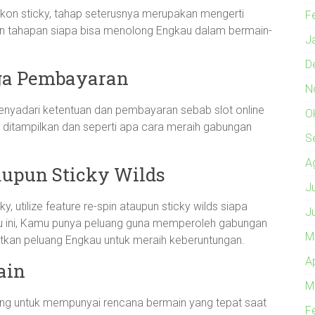
on sticky, tahap seterusnya merupakan mengerti
F
an tahapan siapa bisa menolong Engkau dalam bermain-
J
D
uga Pembayaran
N
enyadari ketentuan dan pembayaran sebab slot online
O
g ditampilkan dan seperti apa cara meraih gabungan
S
A
maupun Sticky Wilds
J
, utilize feature re-spin ataupun sticky wilds siapa
J
tu ini, Kamu punya peluang guna memperoleh gabungan
M
katkan peluang Engkau untuk meraih keberuntungan.
A
ain
M
ng untuk mempunyai rencana bermain yang tepat saat
F