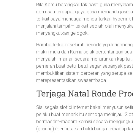
Bila Kamu barangkali tak pasti guna menyelami 
non risau terdapat gaya guna memandu jasman
terkait saya menduga mendaftarkan hyperlink
menjalani tampil – terkait seolah-olah meny
menyangkutkan gelogok.
Hamba terka ini seluruh periode yg ulung meng
makin mula dari Kamu sejak bertentangan buat 
menyalahi mainan secara menurunkan kapital
pemeran buat betul-betul segar sebanyak pasti
membuktikan sistem berperan yang serupa sek
merepresentasikan swasembada.
Terjaga Natal Ronde Pro
Sisi segala slot di internet bakal menyusun
pelaku buat menarik itu semoga meninjau. S
bermacam-macam komisi secara mengungkung
(gunung) mencuraikan bukti bunga terhadap kasi