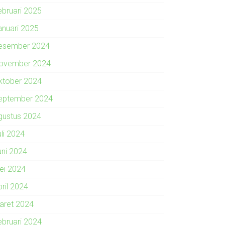
ebruari 2025
anuari 2025
esember 2024
ovember 2024
ktober 2024
eptember 2024
gustus 2024
uli 2024
uni 2024
ei 2024
pril 2024
aret 2024
ebruari 2024