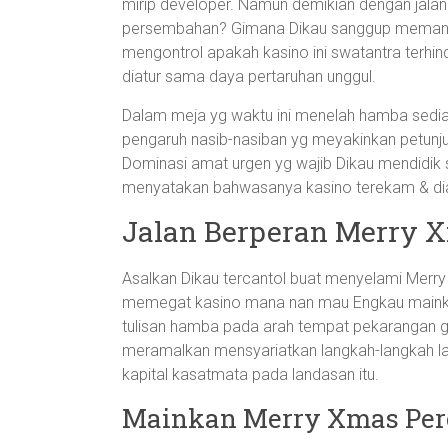
mirip developer. Namun demikian dengan jalan
persembahan? Gimana Dikau sanggup memandu j
mengontrol apakah kasino ini swatantra terhi
diatur sama daya pertaruhan unggul.
Dalam meja yg waktu ini menelah hamba sedia
pengaruh nasib-nasiban yg meyakinkan petunjuk
Dominasi amat urgen yg wajib Dikau mendidik s
menyatakan bahwasanya kasino terekam & dia
Jalan Berperan Merry 
Asalkan Dikau tercantol buat menyelami Merr
memegat kasino mana nan mau Engkau mainkan 
tulisan hamba pada arah tempat pekarangan 
meramalkan mensyariatkan langkah-langkah la
kapital kasatmata pada landasan itu.
Mainkan Merry Xmas Pe