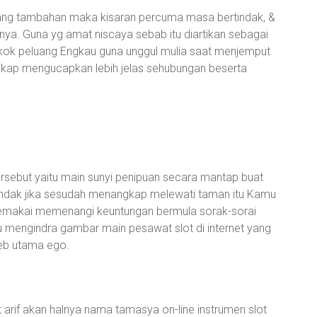
ang tambahan maka kisaran percuma masa bertindak, &
ya. Guna yg amat niscaya sebab itu diartikan sebagai
kok peluang Engkau guna unggul mulia saat menjemput
akap mengucapkan lebih jelas sehubungan beserta
ersebut yaitu main sunyi penipuan secara mantap buat
endak jika sesudah menangkap melewati taman itu Kamu
memakai memenangi keuntungan bermula sorak-sorai
u mengindra gambar main pesawat slot di internet yang
eb utama ego.
 arif akan halnya nama tamasya on-line instrumen slot