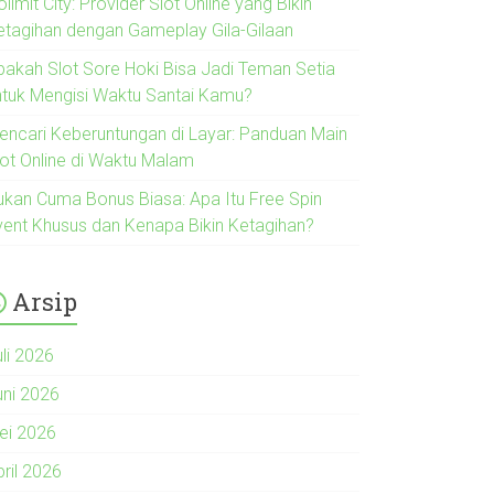
limit City: Provider Slot Online yang Bikin
etagihan dengan Gameplay Gila-Gilaan
pakah Slot Sore Hoki Bisa Jadi Teman Setia
ntuk Mengisi Waktu Santai Kamu?
encari Keberuntungan di Layar: Panduan Main
lot Online di Waktu Malam
ukan Cuma Bonus Biasa: Apa Itu Free Spin
vent Khusus dan Kenapa Bikin Ketagihan?
Arsip
uli 2026
uni 2026
ei 2026
pril 2026