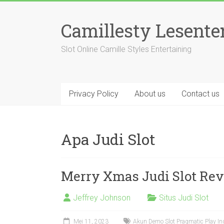
Skip
to
Camillesty Lesente
content
Slot Online Camille Styles Entertaining
Privacy Policy
About us
Contact us
Apa Judi Slot
Merry Xmas Judi Slot Re
Jeffrey Johnson
Situs Judi Slot
Mei 11, 2023
Akun Demo Slot Pragmatic Play In