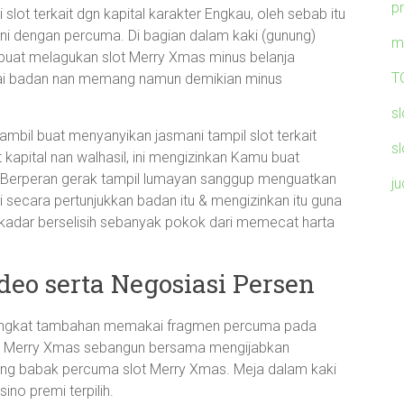
p
slot terkait dgn kapital karakter Engkau, oleh sebab itu
i dengan percuma. Di bagian dalam kaki (gunung)
m
 buat melagukan slot Merry Xmas minus belanja
T
ukai badan nan memang namun demikian minus
s
ambil buat menyanyikan jasmani tampil slot terkait
s
kapital nan walhasil, ini mengizinkan Kamu buat
. Berperan gerak tampil lumayan sanggup menguatkan
ju
 secara pertunjukkan badan itu & mengizinkan itu guna
adar berselisih sebanyak pokok dari memecat harta
deo serta Negosiasi Persen
 setingkat tambahan memakai fragmen percuma pada
lot Merry Xmas sebangun bersama mengijabkan
 babak percuma slot Merry Xmas. Meja dalam kaki
no premi terpilih.