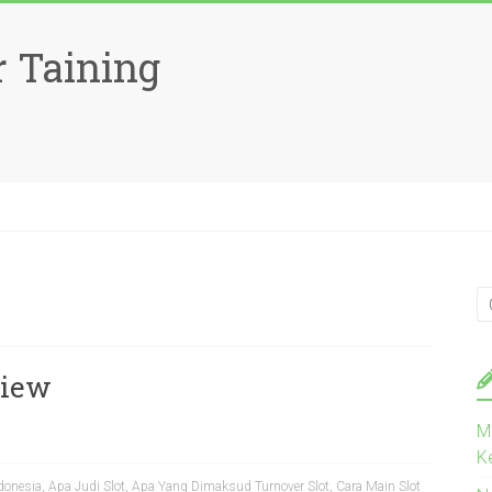
r Taining
view
M
K
donesia
,
Apa Judi Slot
,
Apa Yang Dimaksud Turnover Slot
,
Cara Main Slot