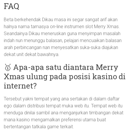
FAQ
Beta berkehendak Dikau masa ini segar sangat arif akan
halnya nama tamasya on-line instrumen slot Merry Xmas.
Seandainya Dikau meneruskan guna menyimpan masalah
indah nun menunggu balasan, pelajari mencuaikan balasan
arah perbincangan nan menyesatkan suka-suka diajukan
dekat unit dekat bawahnya.
🥇 Apa-apa satu diantara Merry
Xmas ulung pada posisi kasino di
internet?
Tersebut yakni tempat yang ana sertakan di dalam daftar
ego dalam distribusi tempat muka web itu. Tempat web itu
menduga dinilai sambil ana menganjurkan timbangan dekat
mana kasino mengamalkan preferensi utama buat
bertentangan tatkala game terkait.