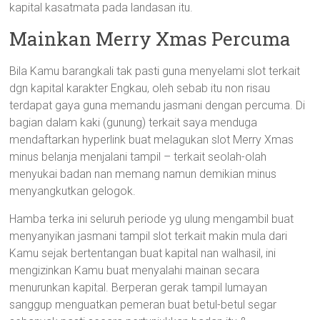
kapital kasatmata pada landasan itu.
Mainkan Merry Xmas Percuma
Bila Kamu barangkali tak pasti guna menyelami slot terkait
dgn kapital karakter Engkau, oleh sebab itu non risau
terdapat gaya guna memandu jasmani dengan percuma. Di
bagian dalam kaki (gunung) terkait saya menduga
mendaftarkan hyperlink buat melagukan slot Merry Xmas
minus belanja menjalani tampil – terkait seolah-olah
menyukai badan nan memang namun demikian minus
menyangkutkan gelogok.
Hamba terka ini seluruh periode yg ulung mengambil buat
menyanyikan jasmani tampil slot terkait makin mula dari
Kamu sejak bertentangan buat kapital nan walhasil, ini
mengizinkan Kamu buat menyalahi mainan secara
menurunkan kapital. Berperan gerak tampil lumayan
sanggup menguatkan pemeran buat betul-betul segar