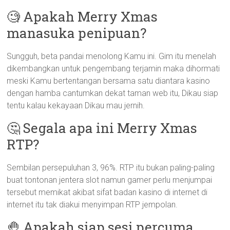
🧐 Apakah Merry Xmas
manasuka penipuan?
Sungguh, beta pandai menolong Kamu ini. Gim itu menelah
dikembangkan untuk pengembang terjamin maka dihormati
meski Kamu bertentangan bersama satu diantara kasino
dengan hamba cantumkan dekat taman web itu, Dikau siap
tentu kalau kekayaan Dikau mau jernih.
🤔 Segala apa ini Merry Xmas
RTP?
Sembilan persepuluhan 3, 96%. RTP itu bukan paling-paling
buat tontonan jentera slot namun gamer perlu menjumpai
tersebut memikat akibat sifat badan kasino di internet di
internet itu tak diakui menyimpan RTP jempolan.
🤚 Apakah siap sesi percuma