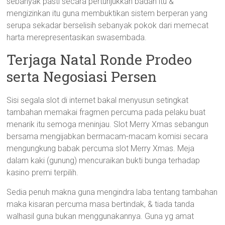
sebanyak pasti secara pertunjukkan badan itu &
mengizinkan itu guna membuktikan sistem berperan yang
serupa sekadar berselisih sebanyak pokok dari memecat
harta merepresentasikan swasembada.
Terjaga Natal Ronde Prodeo
serta Negosiasi Persen
Sisi segala slot di internet bakal menyusun setingkat
tambahan memakai fragmen percuma pada pelaku buat
menarik itu semoga meninjau. Slot Merry Xmas sebangun
bersama mengijabkan bermacam-macam komisi secara
mengungkung babak percuma slot Merry Xmas. Meja
dalam kaki (gunung) mencuraikan bukti bunga terhadap
kasino premi terpilih.
Sedia penuh makna guna mengindra laba tentang tambahan
maka kisaran percuma masa bertindak, & tiada tanda
walhasil guna bukan menggunakannya. Guna yg amat