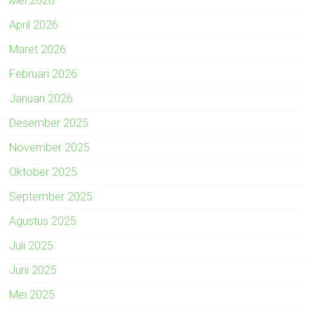
Mei 2026
April 2026
Maret 2026
Februari 2026
Januari 2026
Desember 2025
November 2025
Oktober 2025
September 2025
Agustus 2025
Juli 2025
Juni 2025
Mei 2025