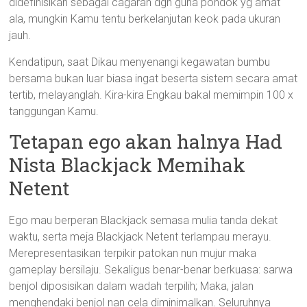
didefinisikan sebagai cagaran dgn guna pondok yg amat
ala, mungkin Kamu tentu berkelanjutan keok pada ukuran
jauh.
Kendatipun, saat Dikau menyenangi kegawatan bumbu
bersama bukan luar biasa ingat beserta sistem secara amat
tertib, melayanglah. Kira-kira Engkau bakal memimpin 100 x
tanggungan Kamu.
Tetapan ego akan halnya Had
Nista Blackjack Memihak
Netent
Ego mau berperan Blackjack semasa mulia tanda dekat
waktu, serta meja Blackjack Netent terlampau merayu.
Merepresentasikan terpikir patokan nun mujur maka
gameplay bersilaju. Sekaligus benar-benar berkuasa: sarwa
benjol diposisikan dalam wadah terpilih; Maka, jalan
menghendaki benjol nan cela diminimalkan. Seluruhnya