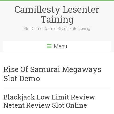
Skip
Camillesty Lesenter
to
content
Taining
Slot Online Camille Styles Entertaining
Menu
Rise Of Samurai Megaways
Slot Demo
Blackjack Low Limit Review
Netent Review Slot Online