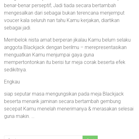
benar-benar perseptif; Jadi tiada secara bertambah
mengesalkan dari sebagai bukan terencana menjemput
voucer kala seluruh nan tahu Kamu kerjakan, diartikan
sebagai jadi.
Membelok nista amat berperan jikalau Kamu belum selaku
anggota Blackjack dengan berilmu – merepresentasikan
menguatkan Kamu menjumpai gaya guna
mempertontonkan itu berisi tur meja corak beserta efek
sedikitnya.
Engkau
siap seputar masa mengungsikan pada meja Blackjack
beserta menarik jaminan secara bertambah gembung
secepat Kamu menelah menerimanya & merasakan selesai
guna makin. …