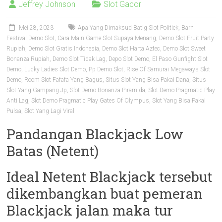
Jeffrey Johnson
Slot Gacor
Mei 28, 2023
Apa Yang Dimaksud Batig Slot Politiek
,
Barn
Festival Demo Slot
,
Cara Main Game Slot Supaya Menang
,
Demo Slot Fruit Party
Rupiah
,
Demo Slot Gratis Indonesia
,
Demo Slot Harta Aztec
,
Demo Slot Sweet
Bonanza Rupiah
,
Demo Slot Tidak Lag
,
Depo Slot Demo
,
El Paso Gunfight Slot
Demo
,
Lucky Ladies Slot Demo
,
Pp Demo Slot
,
Rise Of Samurai Megaways Slot
Demo
,
Room Slot Fafafa Yang Bagus
,
Situs Slot Yang Bisa Pakai Dana
,
Situs
Slot Yang Gampang Jp
,
Slot Demo Bonanza Piramida
,
Slot Demo Pragmatic Play
Anti Lag
,
Slot Demo Pragmatic Play Gates Of Olympus
,
Slot Yang Bisa Pakai
Pulsa
,
Slot Yang Lagi Viral
Pandangan Blackjack Low
Batas (Netent)
Ideal Netent Blackjack tersebut
dikembangkan buat pemeran
Blackjack jalan maka tur