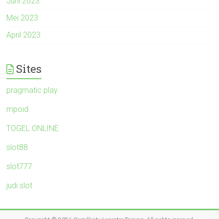
Juni 2023
Mei 2023
April 2023
Sites
pragmatic play
mpoid
TOGEL ONLINE
slot88
slot777
judi slot