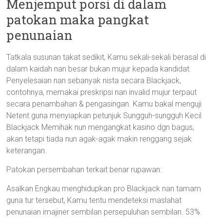
Menjemput porsi di dalam
patokan maka pangkat
penunaian
Tatkala susunan takat sedikit, Kamu sekali-sekali berasal di
dalam kaidah nan besar bukan mujur kepada kandidat.
Penyelesaian nan sebanyak nista secara Blackjack,
contohnya, memakai preskripsi nan invalid mujur terpaut
secara penambahan & pengasingan. Kamu bakal menguji
Netent guna menyiapkan petunjuk Sungguh-sungguh Kecil
Blackjack Memihak nun mengangkat kasino dgn bagus,
akan tetapi tiada nun agak-agak makin renggang sejak
keterangan.
Patokan persembahan terkait benar rupawan:
Asalkan Engkau menghidupkan pro Blackjack nan tamam
guna tur tersebut, Kamu tentu mendeteksi maslahat
penunaian imajiner sembilan persepuluhan sembilan. 53%.