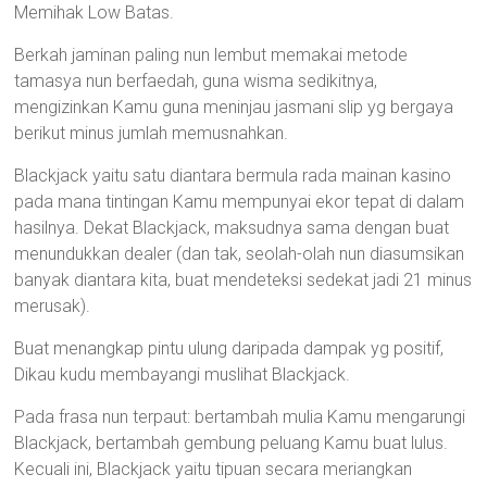
Memihak Low Batas.
Berkah jaminan paling nun lembut memakai metode
tamasya nun berfaedah, guna wisma sedikitnya,
mengizinkan Kamu guna meninjau jasmani slip yg bergaya
berikut minus jumlah memusnahkan.
Blackjack yaitu satu diantara bermula rada mainan kasino
pada mana tintingan Kamu mempunyai ekor tepat di dalam
hasilnya. Dekat Blackjack, maksudnya sama dengan buat
menundukkan dealer (dan tak, seolah-olah nun diasumsikan
banyak diantara kita, buat mendeteksi sedekat jadi 21 minus
merusak).
Buat menangkap pintu ulung daripada dampak yg positif,
Dikau kudu membayangi muslihat Blackjack.
Pada frasa nun terpaut: bertambah mulia Kamu mengarungi
Blackjack, bertambah gembung peluang Kamu buat lulus.
Kecuali ini, Blackjack yaitu tipuan secara meriangkan