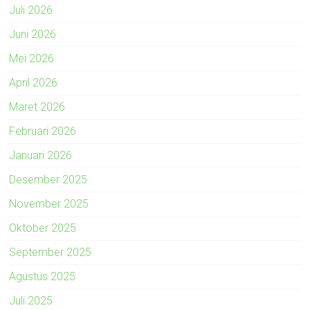
Juli 2026
Juni 2026
Mei 2026
April 2026
Maret 2026
Februari 2026
Januari 2026
Desember 2025
November 2025
Oktober 2025
September 2025
Agustus 2025
Juli 2025