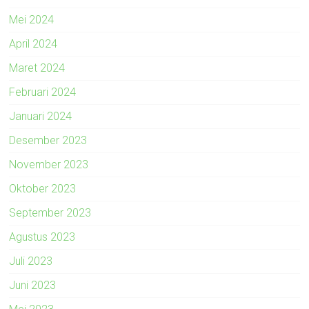
Mei 2024
April 2024
Maret 2024
Februari 2024
Januari 2024
Desember 2023
November 2023
Oktober 2023
September 2023
Agustus 2023
Juli 2023
Juni 2023