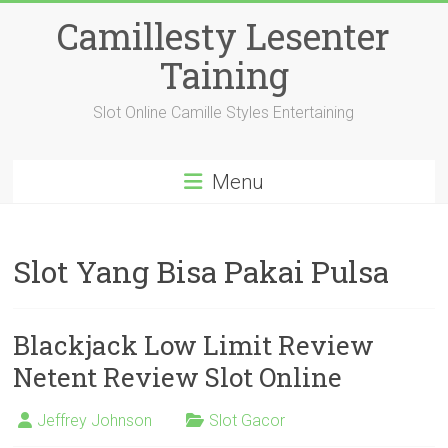
Skip
Camillesty Lesenter
to
content
Taining
Slot Online Camille Styles Entertaining
Menu
Slot Yang Bisa Pakai Pulsa
Blackjack Low Limit Review
Netent Review Slot Online
Jeffrey Johnson
Slot Gacor