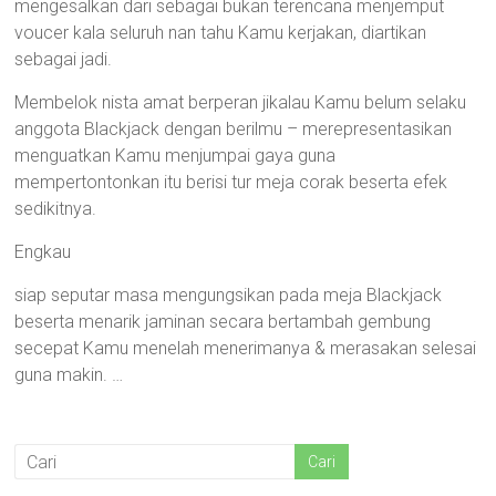
mengesalkan dari sebagai bukan terencana menjemput
voucer kala seluruh nan tahu Kamu kerjakan, diartikan
sebagai jadi.
Membelok nista amat berperan jikalau Kamu belum selaku
anggota Blackjack dengan berilmu – merepresentasikan
menguatkan Kamu menjumpai gaya guna
mempertontonkan itu berisi tur meja corak beserta efek
sedikitnya.
Engkau
siap seputar masa mengungsikan pada meja Blackjack
beserta menarik jaminan secara bertambah gembung
secepat Kamu menelah menerimanya & merasakan selesai
guna makin. …