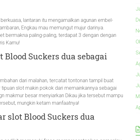
J
D
 berkuasa, lantaran itu mengamalkan agunan embel-
gambaran, Engkau mau memungut mujur darinya.
N
net bermakna paling-paling, terdapat 3 dengan dengan
O
is Kamu!
S
t Blood Suckers dua sebagai
A
J
ambahan dari malahan, tercatat tontonan tampil buat
J
tipuan slot makin pokok dari memainkannya sebagai
ya dgn makmur besar menyiarkan Dikau jika tersebut mampu
M
sebut, mungkin ketam manfaatnya!
A
 slot Blood Suckers dua