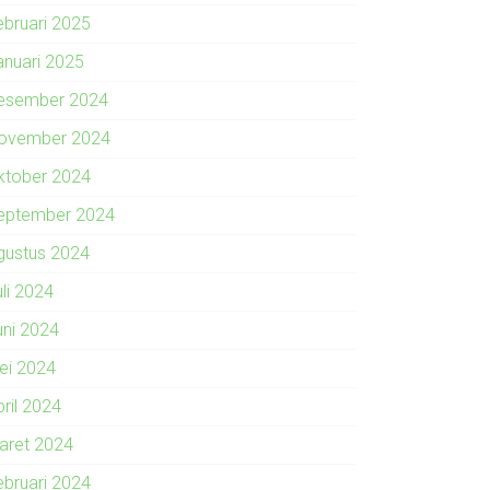
ebruari 2025
anuari 2025
esember 2024
ovember 2024
ktober 2024
eptember 2024
gustus 2024
uli 2024
uni 2024
ei 2024
pril 2024
aret 2024
ebruari 2024