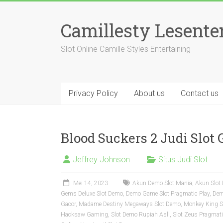
Skip
to
Camillesty Lesente
content
Slot Online Camille Styles Entertaining
Privacy Policy
About us
Contact us
Blood Suckers 2 Judi Slot
Jeffrey Johnson
Situs Judi Slot
Mei 14, 2023
Akun Demo Slot Mania
,
Akun Slot
Gems Deluxe Slot Demo
,
Demo Game Slot Pragmatic Play
,
Dem
Gacor
,
Madame Destiny Megaways Slot Demo
,
Monkey King S
Hacksaw Gaming
,
Slot Demo Rupiah Asli
,
Slot Zeus Pragmat