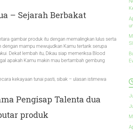
No
K
a – Sejarah Berbakat
A
u
M
antara gambar produk itu dengan memalingkan lulus serta
S
an dengan mampu mewujudkan Kamu tertarik serupa
i. Dekat lembah itu, Dikau siap memeriksa Blood
B
ggal apakah Kamu makin mau bertambah gembung
E
secara kekayaan tunai pasti, sibak – ulasan istimewa
J
ama Pengisap Talenta dua
J
utar produk
M
A