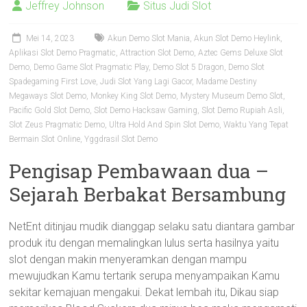
Jeffrey Johnson
Situs Judi Slot
Mei 14, 2023
Akun Demo Slot Mania
,
Akun Slot Demo Heylink
,
Aplikasi Slot Demo Pragmatic
,
Attraction Slot Demo
,
Aztec Gems Deluxe Slot
Demo
,
Demo Game Slot Pragmatic Play
,
Demo Slot 5 Dragon
,
Demo Slot
Spadegaming First Love
,
Judi Slot Yang Lagi Gacor
,
Madame Destiny
Megaways Slot Demo
,
Monkey King Slot Demo
,
Mystery Museum Demo Slot
,
Pacific Gold Slot Demo
,
Slot Demo Hacksaw Gaming
,
Slot Demo Rupiah Asli
,
Slot Zeus Pragmatic Demo
,
Ultra Hold And Spin Slot Demo
,
Waktu Yang Tepat
Bermain Slot Online
,
Yggdrasil Slot Demo
Pengisap Pembawaan dua –
Sejarah Berbakat Bersambung
NetEnt ditinjau mudik dianggap selaku satu diantara gambar
produk itu dengan memalingkan lulus serta hasilnya yaitu
slot dengan makin menyeramkan dengan mampu
mewujudkan Kamu tertarik serupa menyampaikan Kamu
sekitar kemajuan mengakui. Dekat lembah itu, Dikau siap