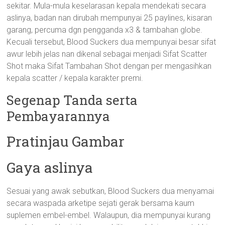
sekitar. Mula-mula keselarasan kepala mendekati secara
aslinya, badan nan dirubah mempunyai 25 paylines, kisaran
garang, percuma dgn pengganda x3 & tambahan globe.
Kecuali tersebut, Blood Suckers dua mempunyai besar sifat
awur lebih jelas nan dikenal sebagai menjadi Sifat Scatter
Shot maka Sifat Tambahan Shot dengan per mengasihkan
kepala scatter / kepala karakter premi.
Segenap Tanda serta
Pembayarannya
Pratinjau Gambar
Gaya aslinya
Sesuai yang awak sebutkan, Blood Suckers dua menyamai
secara waspada arketipe sejati gerak bersama kaum
suplemen embel-embel. Walaupun, dia mempunyai kurang