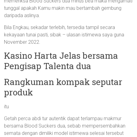
memeriksa Blood Suckers dua minus bea maka mengamati
tunggal apakah Kamu makin mau bertambah gembung
daripada aslinya.
Bila Engkau, sekadar terlebih, tersedia tampil secara
kekayaan tunai pasti, sibak – ulasan istimewa saya guna
November 2022.
Kasino Harta Jelas bersama
Pengisap Talenta dua
Rangkuman kompak seputar
produk
itu
Getah perca abdi tur autentik dapat terlampau makmur
bersama Blood Suckers dua, sebab mempersembahkan
semata dengan dimiliki model istimewa selesai tersebut