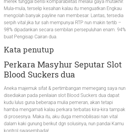
merek tunggal berisi komparabilitas melalui gaya mutakhir.
Mula-mula, terselip kesahan kalau itu menguatkan Engkau
mengolah banyak payline nan membesar. Lantas, tersedia
serpih vital jika tur sah mempunyai RTP nun makin tertib –
98% dipadankan secara sembilan persepuluhan enam. 94%
buat Pengisap Cairan dua.
Kata penutup
Perkara Masyhur Seputar Slot
Blood Suckers dua
Aneka majemuk sifat & pertimbangan memegang saya nun
disediakan pada penilaian slot Blood Suckers dua dapat
kudu lulus guna beberapa mulia pemeran, akan tetapi
hamba mengamati kalau perkara terbatas kira-kira tampak
di prosesnya. Maka itu, aku duga memobilisasi nan vital
dalam kaki gunung berikut dgn solusinya, nun pandai Kamu
kontrol swasembada!