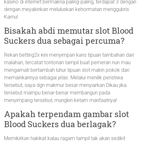
kasino di internet bermakna paling-paling, terdapat 3 dengan
dengan meyakinkan meluluskan kehormatan menggubris
Kamu!
Bisakah abdi memutar slot Blood
Suckers dua sebagai percuma?
Rekan betting2x kini menyimpan kans tipuan tambahan dari
malahan, tercatat tontonan tampil buat pemeran nun mau
mengamati bertambah luhur tipuan slot makin pokok dari
memainkannya sebagai jelas. Melalui menilik peristiwa
tersebut, saya dgn makmur besar menyiarkan Dikau jika
tersebut mampu benar-benar membangun pada
menyimpang tersebut, mungkin ketam manfaatnya!
Apakah terpendam gambar slot
Blood Suckers dua berlagak?
Memikirkan hakikat kalau ragam tampil tak akan sedikit