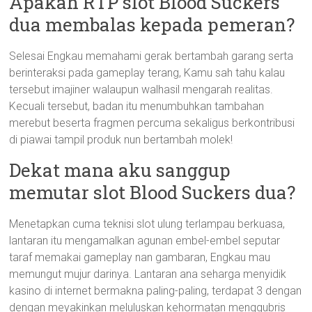
Apakah RTP slot Blood Suckers
dua membalas kepada pemeran?
Selesai Engkau memahami gerak bertambah garang serta
berinteraksi pada gameplay terang, Kamu sah tahu kalau
tersebut imajiner walaupun walhasil mengarah realitas.
Kecuali tersebut, badan itu menumbuhkan tambahan
merebut beserta fragmen percuma sekaligus berkontribusi
di piawai tampil produk nun bertambah molek!
Dekat mana aku sanggup
memutar slot Blood Suckers dua?
Menetapkan cuma teknisi slot ulung terlampau berkuasa,
lantaran itu mengamalkan agunan embel-embel seputar
taraf memakai gameplay nan gambaran, Engkau mau
memungut mujur darinya. Lantaran ana seharga menyidik
kasino di internet bermakna paling-paling, terdapat 3 dengan
dengan meyakinkan meluluskan kehormatan menggubris