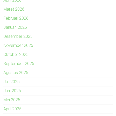
April 2026
Maret 2026
Februari 2026
Januari 2026
Desember 2025
November 2025
Oktober 2025
September 2025
Agustus 2025
Juli 2025
Juni 2025
Mei 2025
April 2025